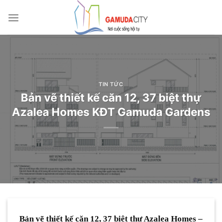
Bỏ
qua
nội
dung
TIN TỨC
Bản vẽ thiết kế căn 12, 37 biệt thự
Azalea Homes KĐT Gamuda Gardens
Bản vẽ thiết kế căn 12, 37 biệt thự Azalea Homes –