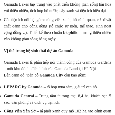
Gamuda Lakes tập trung vào phát triển không gian sống hài hòa
với thiên nhiên, tích hợp hồ nước, cây xanh và tiện ích hiện đại
Các tiện ích nổi bật gồm: công viên xanh, hồ cảnh quan, cơ sở vật
chất dành cho cộng đồng (tổ chức sự kiện, thể thao, sinh hoạt
cộng đồng…). Thiết kế theo chuẩn
biophilic
– mang thiên nhiên
vào không gian sống hàng ngày
Vị thế trong hệ sinh thái dự án Gamuda
Gamuda Lakes là phần tiếp nối thành công của Gamuda Gardens
– một khu đô thị điển hình của Gamuda Land tại Hà Nội
Bên cạnh đó, toàn bộ
Gamuda City
còn bao gồm:
LEPARC by Gamuda
– tổ hợp mua sắm, giải trí ven hồ.
Gamuda Central
– Trung tâm thương mại 8,4 ha, khách sạn 5
sao, văn phòng và dịch vụ tiện ích.
Công viên Yên Sở
– lá phổi xanh quy mô 102 ha, tạo cảnh quan