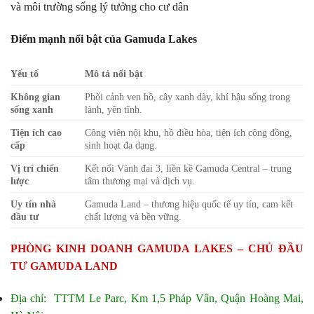
và môi trường sống lý tưởng cho cư dân
Điểm mạnh nổi bật của Gamuda Lakes
Yếu tố
Mô tả nổi bật
Không gian
Phối cảnh ven hồ, cây xanh dày, khí hậu sống trong
sống xanh
lành, yên tĩnh.
Tiện ích cao
Công viên nội khu, hồ điều hòa, tiện ích cộng đồng,
cấp
sinh hoạt đa dạng.
Vị trí chiến
Kết nối Vành đai 3, liền kề Gamuda Central – trung
lược
tâm thương mại và dịch vụ.
Uy tín nhà
Gamuda Land – thương hiệu quốc tế uy tín, cam kết
đầu tư
chất lượng và bền vững.
PHÒNG KINH DOANH GAMUDA LAKES – CHỦ ĐẦU
TƯ GAMUDA LAND
Địa chỉ: TTTM Le Parc, Km 1,5 Pháp Vân, Quận Hoàng Mai,