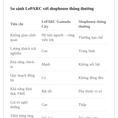
So sánh LePARC với shophouse thông thường
LePARC Gamuda
Shophouse thông
Tiêu chí
City
thường
Không gian cảnh
Hồ bán nguyệt – công
Thường hạn chế
quan
viên lớn
Lượng khách trải
Cao
Trung bình
nghiệm
Khả năng check-
Mạnh
Không nổi bật
in
Quy hoạch đồng
Có
Không đồng đều
bộ
Khả năng khai
Rất tốt
Phụ thuộc vị trí
thác F&B
Giá trị nghỉ
Cao
Thấp
dưỡng
Tiềm năng tăng
Dài hạn
Tùy khu vực