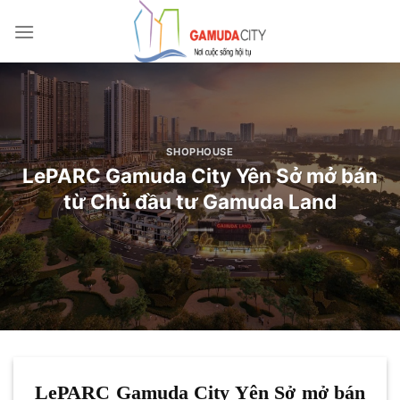
Bỏ
qua
nội
dung
SHOPHOUSE
LePARC Gamuda City Yên Sở mở bán
từ Chủ đầu tư Gamuda Land
LePARC Gamuda City Yên Sở mở bán