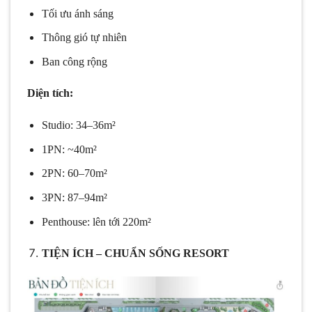
Tối ưu ánh sáng
Thông gió tự nhiên
Ban công rộng
Diện tích:
Studio: 34–36m²
1PN: ~40m²
2PN: 60–70m²
3PN: 87–94m²
Penthouse: lên tới 220m²
TIỆN ÍCH – CHUẨN SỐNG RESORT