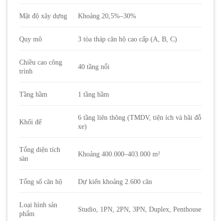
Mật độ xây dựng
Khoảng 20,5%–30%
Quy mô
3 tòa tháp căn hộ cao cấp (A, B, C)
Chiều cao công
40 tầng nổi
trình
Tầng hầm
1 tầng hầm
6 tầng liên thông (TMDV, tiện ích và bãi đỗ
Khối đế
xe)
Tổng diện tích
Khoảng 400.000–403.000 m²
sàn
Tổng số căn hộ
Dự kiến khoảng 2.600 căn
Loại hình sản
Studio, 1PN, 2PN, 3PN, Duplex, Penthouse
phẩm