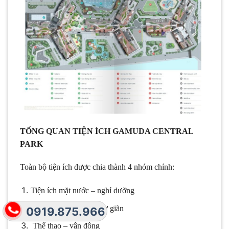
TỔNG QUAN TIỆN ÍCH GAMUDA CENTRAL
PARK
Toàn bộ tiện ích được chia thành 4 nhóm chính:
Tiện ích mặt nước – nghỉ dưỡng
Không gian xanh – thư giãn
0919.875.966
Thể thao – vận động