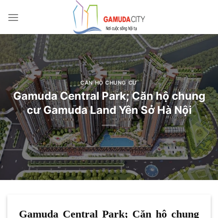
Bỏ
qua
nội
dung
CĂN HỘ CHUNG CƯ
Gamuda Central Park; Căn hộ chung
cư Gamuda Land Yên Sở Hà Nội
Gamuda Central Park; Căn hộ chung