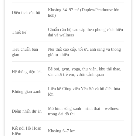
Khoảng 34–97 m² (Duplex/Penthouse lớn
Diện tích căn hộ
hơn)
Chuẩn căn hộ cao cấp theo phong cách hiện
Thiết kế
đại và wellness
Tiêu chuẩn bàn
Nội thất cao cấp, tối ưu ánh sáng và thông
giao
gió tự nhiên
Bể bơi, gym, yoga, thư viện, khu thể thao,
Hệ thống tiện ích
sân chơi trẻ em, vườn cảnh quan
Liền kề Công viên Yên Sở và hồ điều hòa
Không gian xanh
lớn
Mô hình sống xanh – sinh thái – wellness
Điểm nhấn dự án
trong đại đô thị
Kết nối Hồ Hoàn
Khoảng 6–7 km
Kiếm