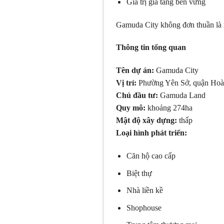
Giá trị gia tăng bền vững
Gamuda City không đơn thuần là m
Thông tin tổng quan
Tên dự án:
Gamuda City
Vị trí:
Phường Yên Sở, quận Hoà
Chủ đầu tư:
Gamuda Land
Quy mô:
khoảng 274ha
Mật độ xây dựng:
thấp
Loại hình phát triển:
Căn hộ cao cấp
Biệt thự
Nhà liền kề
Shophouse