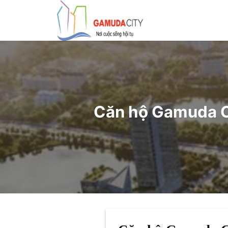
Bỏ
qua
nội
dung
Căn hộ Gamuda C