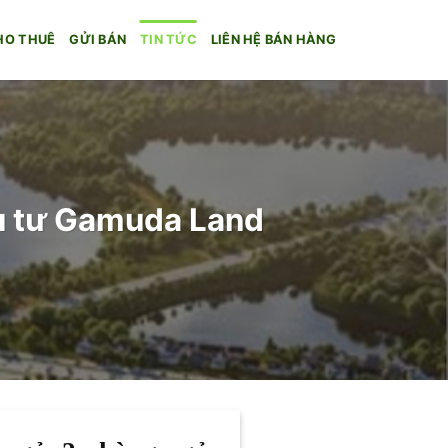
HO THUÊ
GỬI BÁN
TIN TỨC
LIÊN HỆ BÁN HÀNG
u tư Gamuda Land