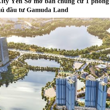
ty Yên Sở mở bán chung cư 1 phòng 
hủ đầu tư Gamuda Land