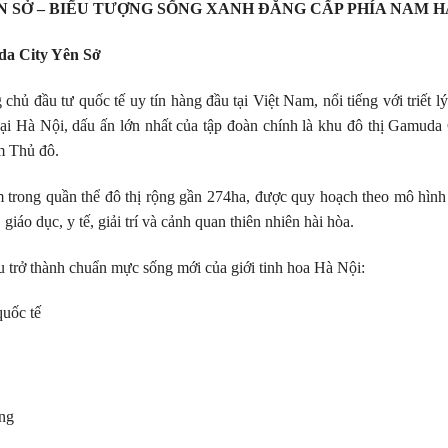
 SỞ – BIỂU TƯỢNG SỐNG XANH ĐẲNG CẤP PHÍA NAM H
da City Yên Sở
ủ đầu tư quốc tế uy tín hàng đầu tại Việt Nam, nổi tiếng với triết lý p
ại Hà Nội, dấu ấn lớn nhất của tập đoàn chính là khu đô thị Gamuda C
m Thủ đô.
rong quần thể đô thị rộng gần 274ha, được quy hoạch theo mô hình “
iáo dục, y tế, giải trí và cảnh quan thiên nhiên hài hòa.
u trở thành chuẩn mực sống mới của giới tinh hoa Hà Nội:
uốc tế
ăng