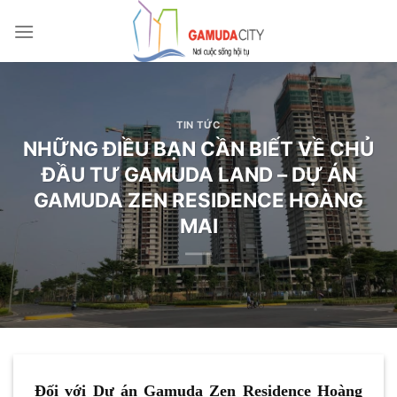
Bỏ
qua
nội
dung
TIN TỨC
NHỮNG ĐIỀU BẠN CẦN BIẾT VỀ CHỦ
ĐẦU TƯ GAMUDA LAND – DỰ ÁN
GAMUDA ZEN RESIDENCE HOÀNG
MAI
Đối với Dự án Gamuda Zen Residence Hoàng