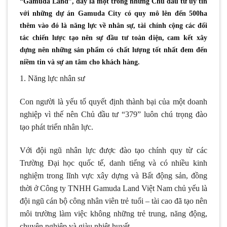
“Gamuda Land”, đây là một trong những Chủ đầu tư uy tín
với những dự án Gamuda City có quy mô lên đến 500ha
thêm vào đó là năng lực về nhân sự, tài chính cộng các đối
tác chiến lược tạo nên sự đầu tư toàn diện, cam kết xây
dựng nên những sản phẩm có chất lượng tốt nhất đem đến
niềm tin và sự an tâm cho khách hàng.
1. Năng lực nhân sư
Con người là yếu tố quyết định thành bại của một doanh
nghiệp vì thế nên Chủ đầu tư “379” luôn chú trọng đào
tạo phát triển nhân lực.
Với đội ngũ nhân lực được đào tạo chính quy từ các
Trường Đại học quốc tế, danh tiếng và có nhiều kinh
nghiệm trong lĩnh vực xây dựng và Bất động sản, đồng
thời ở Công ty TNHH Gamuda Land Việt Nam chủ yếu là
đội ngũ cán bộ công nhân viên trẻ tuổi – tài cao đã tạo nên
môi trường làm việc không những trẻ trung, năng động,
chuyên nghiệp và giàu nhiệt huyết.