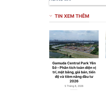
TIN XEM THÊM
ng cư Gamuda Lakes
Căn hộ Gamuda City Yên
ường Yên Sở, Hà Nội
Sở mở bán từ Chủ đầu tư
Gamuda Land
8 Tháng 6, 2026
1 Tháng 6, 2026