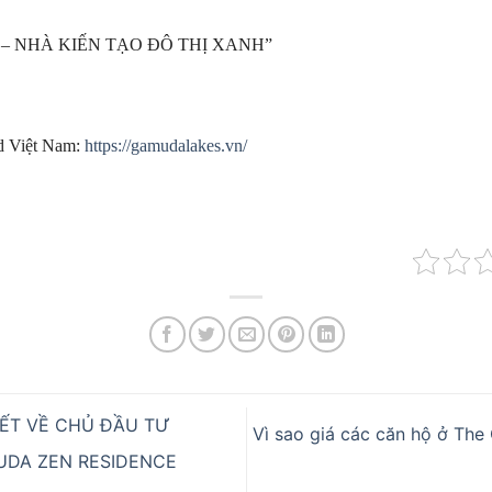
– NHÀ KIẾN TẠO ĐÔ THỊ XANH”
d Việt Nam:
https://gamudalakes.vn/
ẾT VỀ CHỦ ĐẦU TƯ
Vì sao giá các căn hộ ở Th
UDA ZEN RESIDENCE