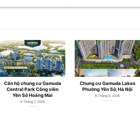
Gamuda City Hà Nội và
Căn hộ chung cư Gamuda
Công viên Hồ Yên Sở
City Yên Sở mở bán từ
Hoàng Mai
CĐT Gamuda Land
27 Tháng 5, 2026
19 Tháng 5, 2026