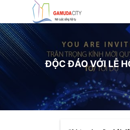
Bỏ
qua
nội
dung
ĐỘC ĐÁO VỚI LỄ H