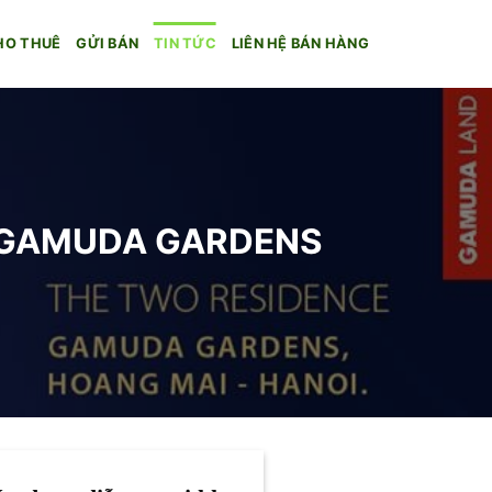
HO THUÊ
GỬI BÁN
TIN TỨC
LIÊN HỆ BÁN HÀNG
ẠI GAMUDA GARDENS