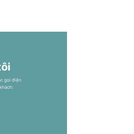
tôi
ặc gọi điện
 khách: