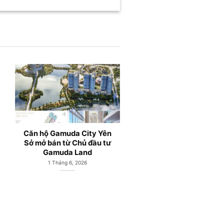
LePARC Gamuda City Yên
Gamuda Central Park;
Sở mở bán từ Chủ đầu tư
Căn hộ chung cư Gamud
Gamuda Land
Land Yên Sở Hà Nội
19 Tháng 5, 2026
3 Tháng 5, 2026