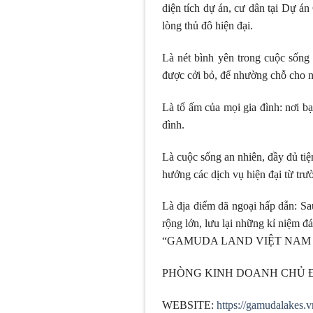
diện tích dự án, cư dân tại Dự 
lòng thủ đô hiện đại.
Là nét bình yên trong cuộc sống
được cởi bỏ, để nhường chỗ cho n
Là tổ ấm của mọi gia đình: nơi 
đình.
Là cuộc sống an nhiên, đầy đủ tiệ
hưởng các dịch vụ hiện đại từ trư
Là địa điểm dã ngoại hấp dẫn: Sa
rộng lớn, lưu lại những kỉ niệm đ
“GAMUDA LAND VIỆT NAM 
PHÒNG KINH DOANH CHỦ ĐẦ
WEBSITE:
https://gamudalakes.v