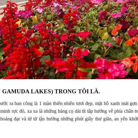
N GAMUDA LAKES) TRONG TÔI LÀ.
ước ra ban công là 1 màn thiên nhiên tươi đẹp, mặt hồ xanh mát gợn 
nh rực đỏ, xa xa là những hàng cọ dài tít tắp hướng về phía chân tr
khoáng đạt và từ từ tận hưởng những phút giây thư giãn, an yên khở