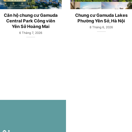
Căn hộ chung cư Gamuda
LePARC Gamuda City Yên
City Yên Sở mở bán từ
Sở mở bán từ Chủ đầu tư
CĐT Gamuda Land
Gamuda Land
19 Tháng 5, 2026
19 Tháng 5, 2026