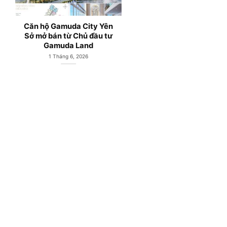
Gamuda Central Park;
Căn hộ chung cư H
Căn hộ chung cư Gamuda
Gamuda Land Yên 
Land Yên Sở Hà Nội
Hoàng Mai Hà Nội
3 Tháng 5, 2026
1 Tháng 4, 2026