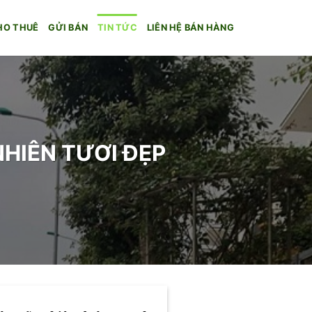
HO THUÊ
GỬI BÁN
TIN TỨC
LIÊN HỆ BÁN HÀNG
HIÊN TƯƠI ĐẸP