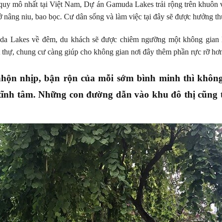
quy mô nhất tại Việt Nam, Dự án Gamuda Lakes trải rộng trên khuôn v
nâng niu, bao bọc. Cư dân sống và làm việc tại đây sẽ được hưởng thụ
a Lakes về đêm, du khách sẽ được chiêm ngưỡng một không gian l
 thự, chung cư càng giúp cho không gian nơi đây thêm phần rực rỡ hơ
nhộn nhịp, bận rộn của mỗi sớm bình minh thì khô
 tĩnh tâm. Những con đường dẫn vào khu đô thị cũng