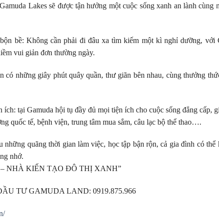
án Gamuda Lakes sẽ được tận hưởng một cuộc sống xanh an lành cùng n
 bộn bề: Không cần phải đi đâu xa tìm kiếm một kì nghỉ dưỡng, vớ
iềm vui giản đơn thường ngày.
bạn có những giây phút quây quần, thư giãn bên nhau, cùng thưởng t
n ích: tại Gamuda hội tụ đầy đủ mọi tiện ích cho cuộc sống đẳng cấp, g
ờng quốc tế, bệnh viện, trung tâm mua sắm, câu lạc bộ thể thao….
u những quãng thời gian làm việc, học tập bận rộn, cả gia đình có thể
áng nhớ.
– NHÀ KIẾN TẠO ĐÔ THỊ XANH”
U TƯ GAMUDA LAND: 0919.875.966
n/