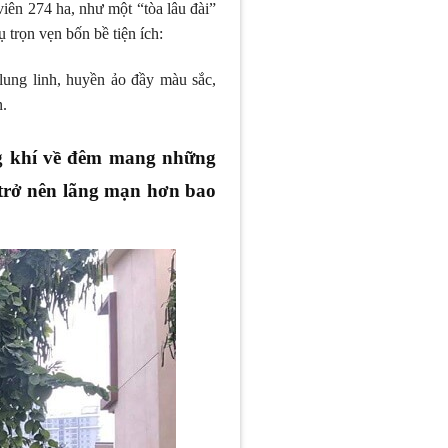
iên 274 ha, như một “tòa lâu đài”
 trọn vẹn bốn bề tiện ích:
ung linh, huyền ảo đầy màu sắc,
n.
ng khí về đêm mang những
 trở nên lãng mạn hơn bao