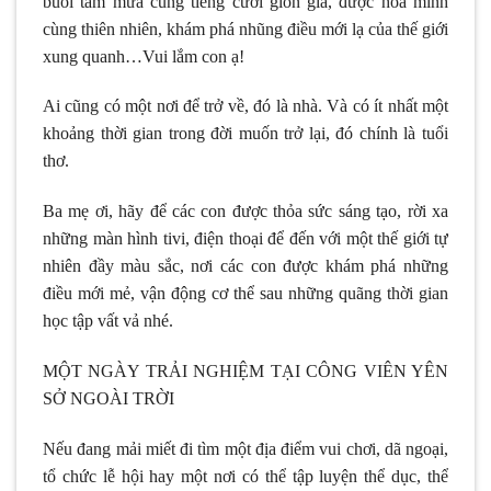
buổi tắm mưa cùng tiếng cười giòn giã, được hòa mình
cùng thiên nhiên, khám phá nhũng điều mới lạ của thế giới
xung quanh…Vui lắm con ạ!
Ai cũng có một nơi để trở về, đó là nhà. Và có ít nhất một
khoảng thời gian trong đời muốn trở lại, đó chính là tuổi
thơ.
Ba mẹ ơi, hãy để các con được thỏa sức sáng tạo, rời xa
những màn hình tivi, điện thoại để đến với một thế giới tự
nhiên đầy màu sắc, nơi các con được khám phá những
điều mới mẻ, vận động cơ thể sau những quãng thời gian
học tập vất vả nhé.
MỘT NGÀY TRẢI NGHIỆM TẠI CÔNG VIÊN YÊN
SỞ NGOÀI TRỜI
Nếu đang mải miết đi tìm một địa điểm vui chơi, dã ngoại,
tổ chức lễ hội hay một nơi có thể tập luyện thể dục, thể