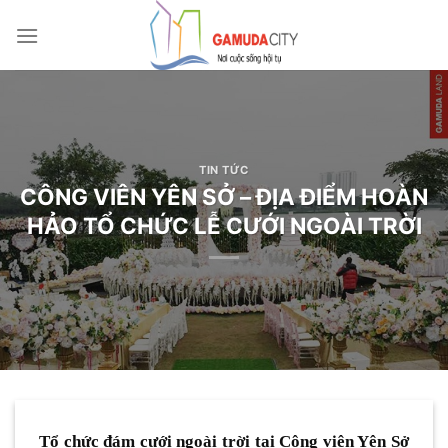
Bỏ
qua
nội
dung
TIN TỨC
CÔNG VIÊN YÊN SỞ – ĐỊA ĐIỂM HOÀN
HẢO TỔ CHỨC LỄ CƯỚI NGOÀI TRỜI
Tổ chức đám cưới ngoài trời tại Công viên Yên Sở