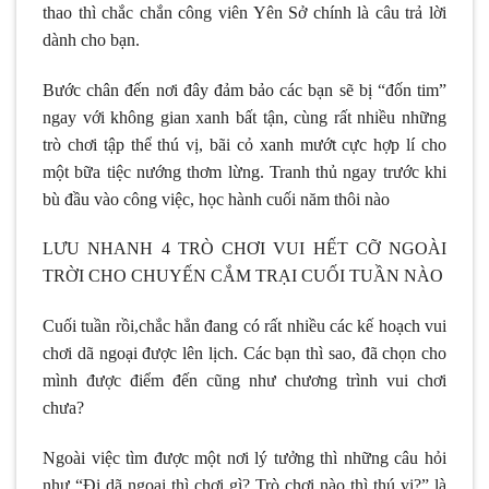
thao thì chắc chắn công viên Yên Sở chính là câu trả lời
dành cho bạn.
Bước chân đến nơi đây đảm bảo các bạn sẽ bị “đốn tim”
ngay với không gian xanh bất tận, cùng rất nhiều những
trò chơi tập thể thú vị, bãi cỏ xanh mướt cực hợp lí cho
một bữa tiệc nướng thơm lừng. Tranh thủ ngay trước khi
bù đầu vào công việc, học hành cuối năm thôi nào
LƯU NHANH 4 TRÒ CHƠI VUI HẾT CỠ NGOÀI
TRỜI CHO CHUYẾN CẮM TRẠI CUỐI TUẦN NÀO
Cuối tuần rồi,chắc hẳn đang có rất nhiều các kế hoạch vui
chơi dã ngoại được lên lịch. Các bạn thì sao, đã chọn cho
mình được điểm đến cũng như chương trình vui chơi
chưa?
Ngoài việc tìm được một nơi lý tưởng thì những câu hỏi
như “Đi dã ngoại thì chơi gì? Trò chơi nào thì thú vị?” là