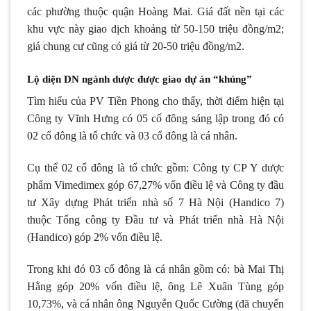
các phường thuộc quận Hoàng Mai. Giá đất nền tại các
khu vực này giao dịch khoảng từ 50-150 triệu đồng/m2;
giá chung cư cũng có giá từ 20-50 triệu đồng/m2.
Lộ diện DN ngành dược được giao dự án “khủng”
Tìm hiểu của PV Tiền Phong cho thấy, thời điểm hiện tại
Công ty Vĩnh Hưng có 05 cổ đông sáng lập trong đó có
02 cổ đông là tổ chức và 03 cổ đông là cá nhân.
Cụ thể 02 cổ đông là tổ chức gồm: Công ty CP Y dược
phẩm Vimedimex góp 67,27% vốn điều lệ và Công ty đầu
tư Xây dựng Phát triển nhà số 7 Hà Nội (Handico 7)
thuộc Tổng công ty Đầu tư và Phát triển nhà Hà Nội
(Handico) góp 2% vốn điều lệ.
Trong khi đó 03 cổ đông là cá nhân gồm có: bà Mai Thị
Hằng góp 20% vốn điều lệ, ông Lê Xuân Tùng góp
10,73%, và cá nhân ông Nguyễn Quốc Cường (đã chuyển