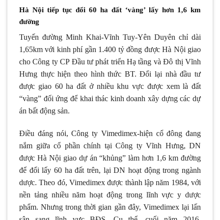
Hà Nội tiếp tục đổi 60 ha đất ‘vàng’ lấy hơn 1,6 km
đường
Tuyến đường Minh Khai-Vĩnh Tuy-Yên Duyên chỉ dài
1,65km với kinh phí gần 1.400 tỷ đồng được Hà Nội giao
cho Công ty CP Đầu tư phát triển Hạ tầng và Đô thị Vĩnh
Hưng thực hiện theo hình thức BT. Đổi lại nhà đầu tư
được giao 60 ha đất ở nhiều khu vực được xem là đất
“vàng” đối ứng để khai thác kinh doanh xây dựng các dự
án bất động sản.
Điều đáng nói, Công ty Vimedimex-hiện cổ đông đang
nắm giữa cổ phần chính tại Công ty Vĩnh Hưng, DN
được Hà Nội giao dự án “khủng” làm hơn 1,6 km đường
để đổi lấy 60 ha đất trên, lại DN hoạt động trong ngành
dược. Theo đó, Vimedimex được thành lập năm 1984, với
nền tảng nhiều năm hoạt động trong lĩnh vực y dược
phẩm. Nhưng trong thời gian gần đây, Vimedimex lại lấn
sân sang lĩnh vực BĐS. Cụ thể, cuối năm 2016,