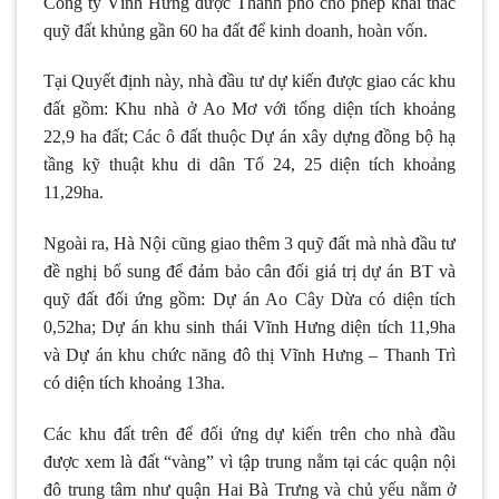
Công ty Vĩnh Hưng được Thành phố cho phép khai thác
quỹ đất khủng gần 60 ha đất để kinh doanh, hoàn vốn.
Tại Quyết định này, nhà đầu tư dự kiến được giao các khu
đất gồm: Khu nhà ở Ao Mơ với tổng diện tích khoảng
22,9 ha đất; Các ô đất thuộc Dự án xây dựng đồng bộ hạ
tầng kỹ thuật khu di dân Tổ 24, 25 diện tích khoảng
11,29ha.
Ngoài ra, Hà Nội cũng giao thêm 3 quỹ đất mà nhà đầu tư
đề nghị bổ sung để đảm bảo cân đối giá trị dự án BT và
quỹ đất đối ứng gồm: Dự án Ao Cây Dừa có diện tích
0,52ha; Dự án khu sinh thái Vĩnh Hưng diện tích 11,9ha
và Dự án khu chức năng đô thị Vĩnh Hưng – Thanh Trì
có diện tích khoảng 13ha.
Các khu đất trên để đối ứng dự kiến trên cho nhà đầu
được xem là đất “vàng” vì tập trung nằm tại các quận nội
đô trung tâm như quận Hai Bà Trưng và chủ yếu nằm ở