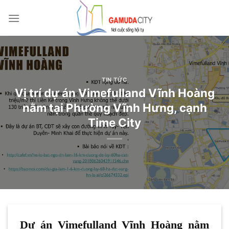
Bỏ
qua
nội
dung
TIN TỨC
Vị trí dự án Vimefulland Vĩnh Hoàng
nằm tại Phường Vĩnh Hưng, cạnh
Time City
Dự án Vimefulland Vĩnh Hoàng nằm