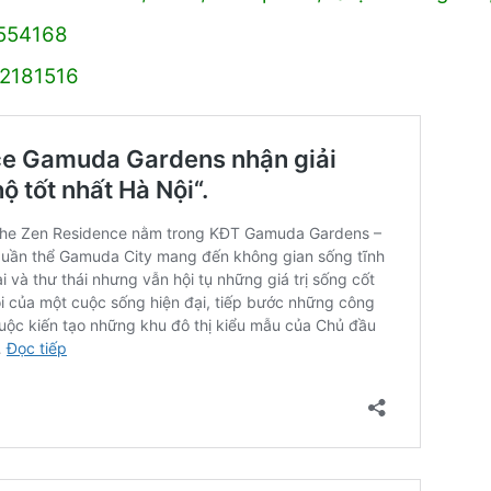
4554168
02181516