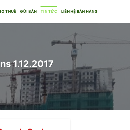
HO THUÊ
GỬI BÁN
TIN TỨC
LIÊN HỆ BÁN HÀNG
ns 1.12.2017