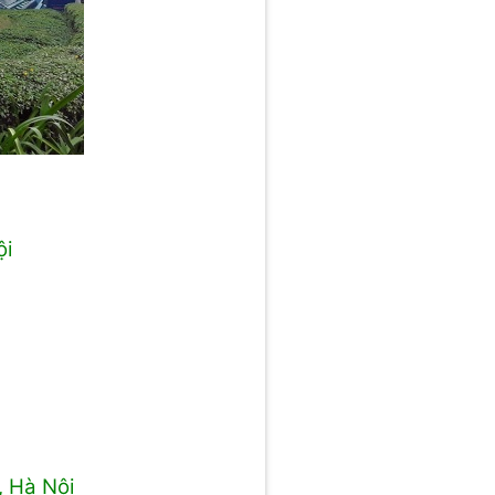
ội
, Hà Nội