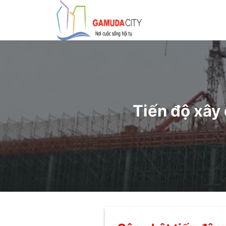
Bỏ
qua
nội
dung
Tiến độ xây