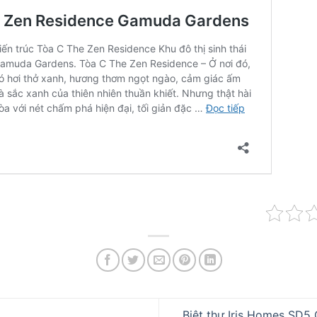
Biệt thự Iris Homes SD5