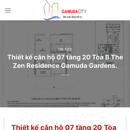
Bỏ
qua
nội
dung
TIN TỨC
Thiết kế căn hộ 07 tầng 20 Tòa B The
Zen Residence Gamuda Gardens.
Thiết kế căn hộ 07 tầng 20 Tòa