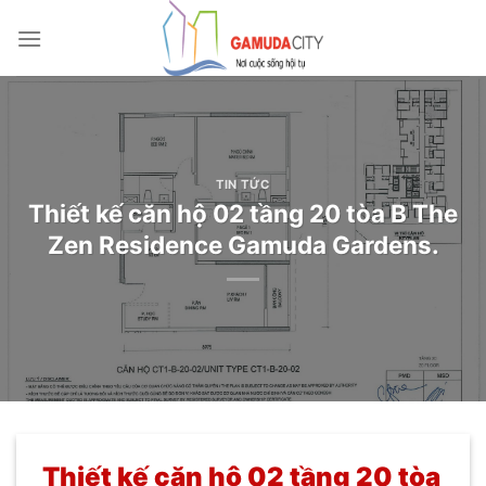
Bỏ
qua
nội
dung
TIN TỨC
Thiết kế căn hộ 02 tầng 20 tòa B The
Zen Residence Gamuda Gardens.
Thiết kế căn hộ 02 tầng 20 tòa