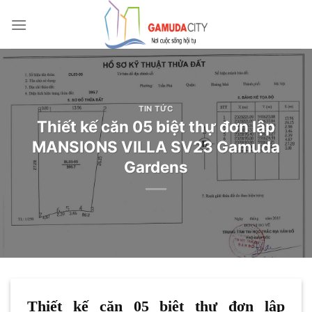
Bỏ
qua
nội
dung
TIN TỨC
Thiết kế căn 05 biệt thự đơn lập
MANSIONS VILLA SV23 Gamuda
Gardens
Thiết kế căn 05 biệt thự đơn lập