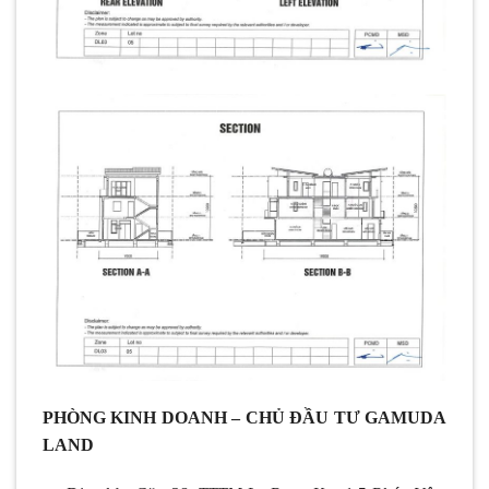
PHÒNG KINH DOANH – CHỦ ĐẦU TƯ GAMUDA
LAND