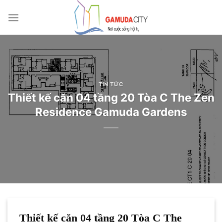
Bỏ
qua
nội
dung
TIN TỨC
Thiết kế căn 04 tầng 20 Tòa C The Zen
Residence Gamuda Gardens
Thiết kế căn 04 tầng 20 Tòa C The