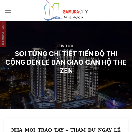
Bỏ
qua
nội
dung
TIN TỨC
SOI TỪNG CHI TIẾT TIẾN ĐỘ THI
CÔNG ĐẾN LỄ BÀN GIAO CĂN HỘ THE
ZEN
NHÀ MỚI TRAO TAY – THAM DỰ NGAY LỄ