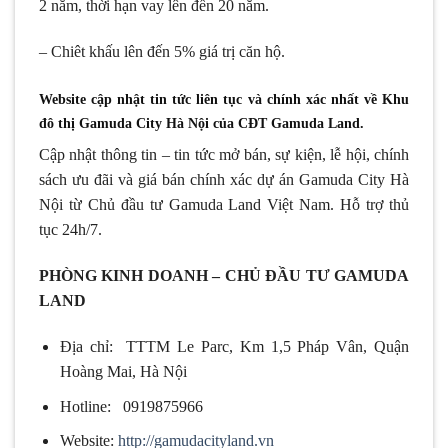
2 năm, thời hạn vay lên đến 20 năm.
– Chiêt khấu lên đến 5% giá trị căn hộ.
Website cập nhật tin tức liên tục và chính xác nhất về Khu
đô thị Gamuda City Hà Nội của CĐT Gamuda Land.
Cập nhật thông tin – tin tức mở bán, sự kiện, lễ hội, chính
sách ưu đãi và giá bán chính xác dự án Gamuda City Hà
Nội từ Chủ đầu tư Gamuda Land Việt Nam. Hỗ trợ thủ
tục 24h/7.
PHÒNG KINH DOANH – CHỦ ĐẦU TƯ GAMUDA
LAND
Địa chỉ: TTTM Le Parc, Km 1,5 Pháp Vân, Quận
Hoàng Mai, Hà Nội
Hotline: 0919875966
Website:
http://gamudacityland.vn