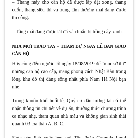
– Thang máy cho căn hộ đã được lắp đặt xong, thang
cuốn, thang siêu thị và trung tâm thương mại đang được
thi công.
– Tầng mái đang được lát đá và chuẩn bị trồng cây xanh.
NHÀ MỚI TRAO TAY – THAM DỰ NGAY LỄ BÀN GIAO
CĂN HỘ
Hãy cùng đếm ngược tới ngày 18/08/2019 để “mục sở thị”
những căn hộ cao cấp, mang phong cách Nhật Bản trong
lòng khu đô thị đáng sống nhất phía Nam Hà Nội bạn
nhé!
Trong khuôn khổ buổi lễ, Quý cư dân tương lai có thể
nhận thông tin chi tiết về dự án, thưởng thức chương trình
ca nhạc nhẹ, tham quan nhà mẫu và không gian sinh thái
quanh 03 tòa tháp A, B, C.
Note vào lịch cuộc hẹn với Tập đoàn Gamuda Land