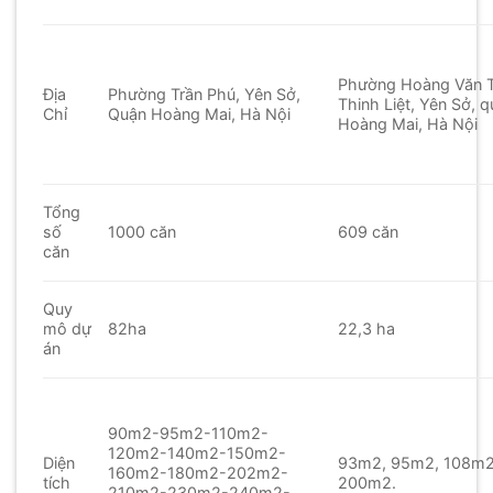
Phường Hoàng Văn 
Địa
Phường Trần Phú, Yên Sở,
Thinh Liệt, Yên Sở, 
Chỉ
Quận Hoàng Mai, Hà Nội
Hoàng Mai, Hà Nội
Tổng
số
1000 căn
609 căn
căn
Quy
mô dự
82ha
22,3 ha
án
90m2-95m2-110m2-
120m2-140m2-150m2-
Diện
93m2, 95m2, 108m2
160m2-180m2-202m2-
tích
200m2.
210m2-230m2-240m2-