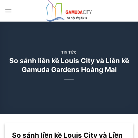
Bỏ
qua
nội
dung
TIN TỨC
So sánh liền kề Louis City và Liền kề
Gamuda Gardens Hoàng Mai
So sánh liền kề Louis City và Liền