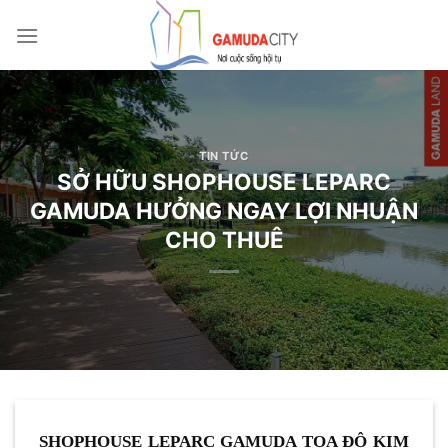
Bỏ
qua
nội
dung
TIN TỨC
SỞ HỮU SHOPHOUSE LEPARC
GAMUDA HƯỞNG NGAY LỢI NHUẬN
CHO THUÊ
SHOPHOUSE LEPARC GAMUDA TỌA ĐỘ KIM