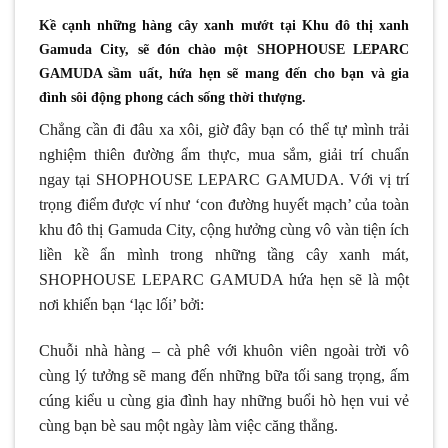
Kề cạnh những hàng cây xanh mướt tại Khu đô thị xanh
Gamuda City, sẽ đón chào một SHOPHOUSE LEPARC
GAMUDA sầm uất, hứa hẹn sẽ mang đến cho bạn và gia
đình sôi động phong cách sống thời thượng.
Chẳng cần đi đâu xa xôi, giờ đây bạn có thể tự mình trải
nghiệm thiên đường ẩm thực, mua sắm, giải trí chuẩn
ngay tại SHOPHOUSE LEPARC GAMUDA. Với vị trí
trọng điểm được ví như ‘con đường huyết mạch’ của toàn
khu đô thị Gamuda City, cộng hưởng cùng vô vàn tiện ích
liền kề ẩn mình trong những tầng cây xanh mát,
SHOPHOUSE LEPARC GAMUDA hứa hẹn sẽ là một
nơi khiến bạn ‘lạc lối’ bởi:
Chuỗi nhà hàng – cà phê với khuôn viên ngoài trời vô
cùng lý tưởng sẽ mang đến những bữa tối sang trọng, ấm
cúng kiểu u cùng gia đình hay những buổi hò hẹn vui vẻ
cùng bạn bè sau một ngày làm việc căng thẳng.