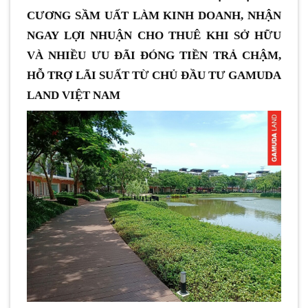
CƯƠNG SẦM UẤT LÀM KINH DOANH, NHẬN
NGAY LỢI NHUẬN CHO THUÊ KHI SỞ HỮU
VÀ NHIỀU ƯU ĐÃI ĐÓNG TIỀN TRẢ CHẬM,
HỖ TRỢ LÃI SUẤT TỪ CHỦ ĐẦU TƯ GAMUDA
LAND VIỆT NAM