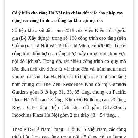
Có ý kiến cho rằng Hà Nội nên chấm dứt việc cho phép xây
dựng các công trình cao tầng tại khu vực nội đô.
Số liệu khảo sát đầu năm 2018 của Viện Kiến trúc Quốc
gia (Bộ Xây dựng), trong số 100 công trình cao tầng (trên
9 tầng) tại Hà Nội và TP Hồ Chí Minh, có tới 90% là các
công trình hỗn hợp cao tầng được xây dựng trong khu vực
nội đô lịch sử. Trong đó, rất nhiều công trình có quy mô
lớn, diện tích xây dựng từ vài chục đến vài trăm nghìn mét
vuông mặt sàn. Tại Hà Nội, các tổ hợp công trình cao tầng
như chung cư The Zen Residence Khu đô thị Gamuda
Gardens gồm 3 tổ hợp 31, 33, 35 tầng, chung cư Pacific
Place Hà Nội cao 18 tầng; Kinh Đô Building cao 29 tầng;
Royal City tổng diện tích khu đất gần 121.000m2;
Indochina Plaza Hà Nội gồm 2 tòa tháp 43 – 54 tầng…
Theo KTS Lê Nam Trung – Hội KTS Việt Nam, các công
trình hỗn hợp cao tầng trong nội đô đang có xu hướng