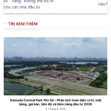
tư “ Vàng” không thể bỏ lỡ
nào?
cho các nhà đầu tư.
TIN XEM THÊM
 tích toàn diện vị trí, mặt
Căn hộ chung cư Gamuda Central P
iềm năng đầu tư 2026
Mai
2026
6 Tháng 7, 