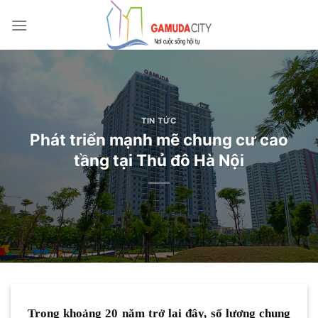
Bỏ
qua
nội
dung
TIN TỨC
Phát triển mạnh mẽ chung cư cao
tầng tại Thủ đô Hà Nội
Trong khoảng 20 năm trở lại đây, số lượng chung