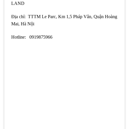
LAND
Địa chỉ: TTTM Le Parc, Km 1,5 Pháp Vân, Quận Hoàng
Mai, Hà Nội
Hotline: 0919875966