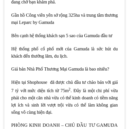
đang chờ bạn khám phá.
Gần hồ Công viên yên sở rộng 325ha và trung tâm thương
mại Leparc by Gamuda
Bên cạnh hệ thống khách sạn 5 sao của Gamuda đầu tư
Hệ thống phố cổ phố mới của Gamuda là sức hút du
khách đến thưởng lãm, du lịch.
Giá bán Nhà Phố Thương Mại Gamuda là bao nhiêu?
Hiện tại Shophouse đã được chủ đầu tư chào bán với giá
2
7 tỷ với mức diện tích từ 75m
. Đây là một chi phí vừa
phải cho một căn nhà vừa có thể kinh doanh có tiềm năng
lợi ích và sinh lời vượt trội vừa có thể làm không gian
sống vô cùng hiện đại.
PHÒNG KINH DOANH – CHỦ ĐẦU TƯ GAMUDA