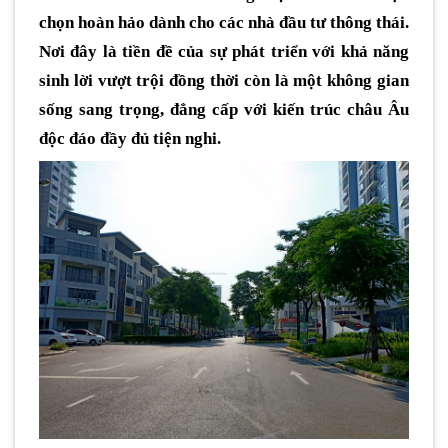
chọn hoàn hảo dành cho các nhà đầu tư thông thái.
Nơi đây là tiền đề của sự phát triển với khả năng
sinh lời vượt trội đồng thời còn là một không gian
sống sang trọng, đẳng cấp với kiến trúc châu Âu
độc đáo đầy đủ tiện nghi.