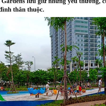
Gardens lưu giữ những yêu thương, cù
đình thân thuộc.