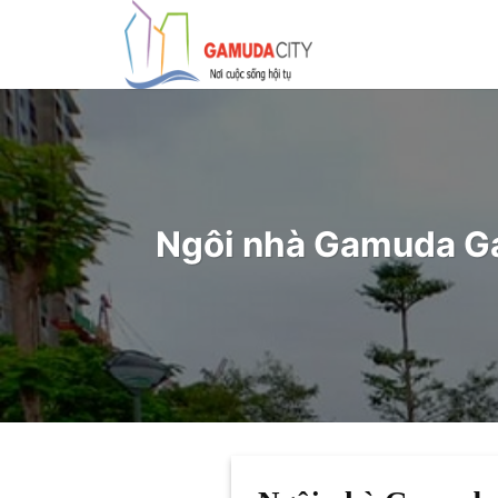
Bỏ
qua
nội
dung
Ngôi nhà Gamuda Ga