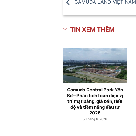
GAMUDA LAND VIỆT NAM 
TIN XEM THÊM
ăn hộ Gamuda City Yên
Gamuda City Hà Nội và
ở mở bán từ Chủ đầu tư
Công viên Hồ Yên Sở
Gamuda Land
Hoàng Mai
1 Tháng 6, 2026
27 Tháng 5, 2026