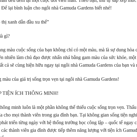
ãn đều đem lại một cuộc đời viên mãn. Theo bạn, thứ tự sắp xếp mức 
 Để lại bình luận cho ngôi nhà Gamuda Gardens biết nhé!
hị xanh dẫn đầu xu thế”
à gì?
ng màu cuộc sống của bạn không chỉ có một màu, mà là sự dung hòa củ
hiên nhiên làm chủ đạo được nhấn nhá bằng gam màu của sức khỏe, một c
t cả sẽ cùng hiện hữu ngay tại ngôi nhà Gamuda Gardens của bạn và
màu của giá trị sống trọn vẹn tại ngôi nhà Gamuda Gardens!
 TIỆN ÍCH THÔNG MINH!
h thông minh luôn là một phần không thể thiếu cuộc sống trọn vẹn. Thấ
đa cho mọi thành viên trong gia đình bạn. Tại không gian sống tiện ngh
hát triển từng ngày với hệ thống trường học công lập – quốc tế ngay 
các thành viên gia đình được tiếp thêm năng lượng với tiện ích Gam