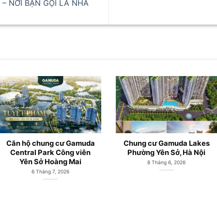
– NƠI BẠN GỌI LÀ NHÀ
Căn hộ chung cư Gamuda
LePARC Gamuda City Yên
City Yên Sở mở bán từ
Sở mở bán từ Chủ đầu tư
CĐT Gamuda Land
Gamuda Land
19 Tháng 5, 2026
19 Tháng 5, 2026