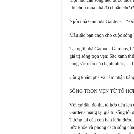
Mọi nhu cầu sống nếu được thỏa m
khi chọn mua nhà đã chuẩn chưa?
Ngôi nhà Gamuda Gardens – “Đô t
Màu sắc bạn chọn cho cuộc sống l
Tại ngôi nhà Gamuda Gardens, bả
giá trị sống trọn vẹn: Sắc xanh t
cùng sắc màu của hạnh phúc,… Tấ
Cùng khám phá và cảm nhận bảng 
SỐNG TRỌN VẸN TỪ TỔ HỢP
Với cư dân đô thị, tổ hợp tiện íc
Gardens mang lại giá trị sống tối 
Tương lai của con bạn luôn được p
Sức khỏe và phong cách sống của 