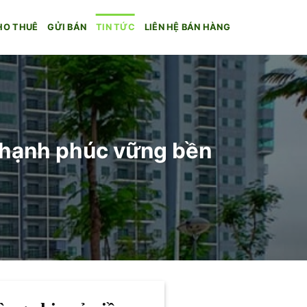
HO THUÊ
GỬI BÁN
TIN TỨC
LIÊN HỆ BÁN HÀNG
 hạnh phúc vững bền