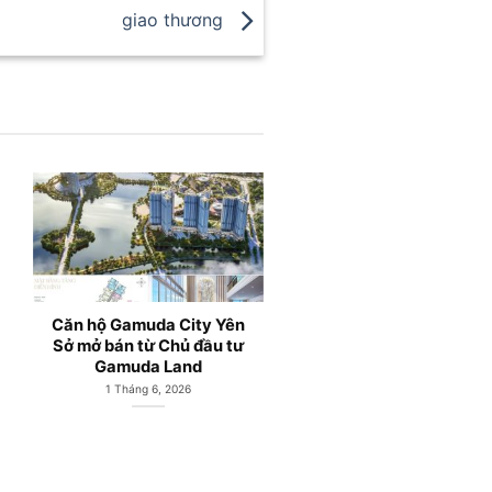
giao thương
Gamuda Central Park;
Căn hộ chung cư HH
Căn hộ chung cư Gamuda
Gamuda Land Yên S
Land Yên Sở Hà Nội
Hoàng Mai Hà Nội
3 Tháng 5, 2026
1 Tháng 4, 2026