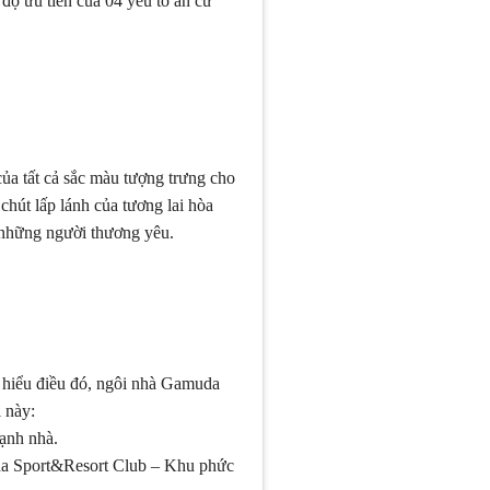
độ ưu tiên của 04 yếu tố an cư
a tất cả sắc màu tượng trưng cho
hút lấp lánh của tương lai hòa
 những người thương yêu.
u hiểu điều đó, ngôi nhà Gamuda
i này:
cạnh nhà.
uda Sport&Resort Club – Khu phức