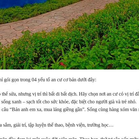
 gọn trong 04 yếu tố an cư cơ bản dưới đây:
ể sửa, nhưng vị trí thì bất di bất dịch. Hãy chọn nơi an cư có vị trí đ
sống xanh – sạch tốt cho sức khỏe, đặc biệt cho người già và trẻ nhỏ.
ó câu “Bán anh em xa, mua láng giềng gần”. Sống cùng hàng xóm văn 
 sắm, giải trí, tập luyện thể thao, bệnh viện, trường học…