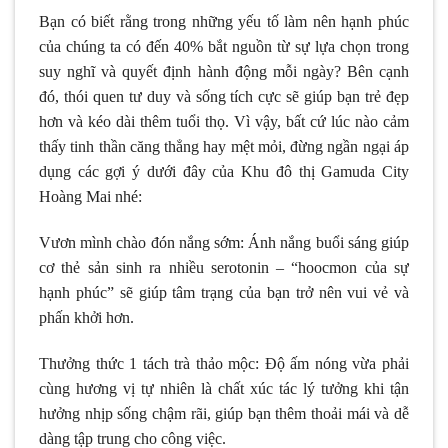
Bạn có biết rằng trong những yếu tố làm nên hạnh phúc
của chúng ta có đến 40% bắt nguồn từ sự lựa chọn trong
suy nghĩ và quyết định hành động mỗi ngày? Bên cạnh
đó, thói quen tư duy và sống tích cực sẽ giúp bạn trẻ đẹp
hơn và kéo dài thêm tuổi thọ. Vì vậy, bất cứ lúc nào cảm
thấy tinh thần căng thẳng hay mệt mỏi, đừng ngần ngại áp
dụng các gợi ý dưới đây của Khu đô thị Gamuda City
Hoàng Mai nhé:
Vươn mình chào đón nắng sớm: Ánh nắng buổi sáng giúp
cơ thẻ sản sinh ra nhiều serotonin – “hoocmon của sự
hạnh phúc” sẽ giúp tâm trạng của bạn trở nên vui vẻ và
phấn khởi hơn.
Thưởng thức 1 tách trà thảo mộc: Độ ấm nóng vừa phải
cùng hương vị tự nhiên là chất xúc tác lý tưởng khi tận
hưởng nhịp sống chậm rãi, giúp bạn thêm thoải mái và dễ
dàng tập trung cho công việc.