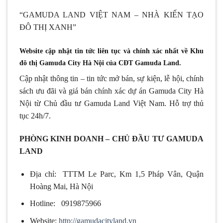
“GAMUDA LAND VIỆT NAM – NHÀ KIẾN TẠO
ĐÔ THỊ XANH”
Website cập nhật tin tức liên tục và chính xác nhất về Khu
đô thị Gamuda City Hà Nội của CĐT Gamuda Land.
Cập nhật thông tin – tin tức mở bán, sự kiện, lễ hội, chính
sách ưu đãi và giá bán chính xác dự án Gamuda City Hà
Nội từ Chủ đầu tư Gamuda Land Việt Nam. Hỗ trợ thủ
tục 24h/7.
PHÒNG KINH DOANH – CHỦ ĐẦU TƯ GAMUDA
LAND
Địa chỉ: TTTM Le Parc, Km 1,5 Pháp Vân, Quận
Hoàng Mai, Hà Nội
Hotline: 0919875966
Website:
http://gamudacityland.vn