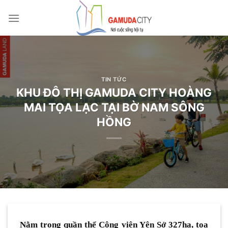
Bỏ
qua
nội
dung
TIN TỨC
KHU ĐÔ THỊ GAMUDA CITY HOÀNG
MAI TỌA LẠC TẠI BỜ NAM SÔNG
HỒNG
Nằm trong quần thể Công viên Yên Sở 327ha, tọa