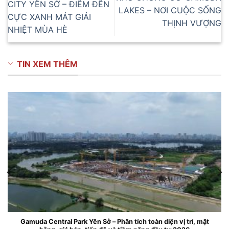
CITY YÊN SỞ – ĐIỂM ĐẾN
LAKES – NƠI CUỘC SỐNG
CỰC XANH MÁT GIẢI
THỊNH VƯỢNG
NHIỆT MÙA HÈ
TIN XEM THÊM
ark Yên Sở – Phân tích toàn diện vị trí, mặt
Căn hộ chung cư 