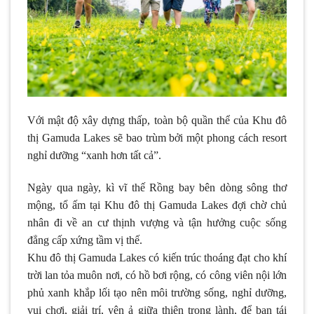
Với mật độ xây dựng thấp, toàn bộ quần thể của Khu đô
thị Gamuda Lakes sẽ bao trùm bởi một phong cách resort
nghỉ dưỡng “xanh hơn tất cả”.
Ngày qua ngày, kì vĩ thế Rồng bay bên dòng sông thơ
mộng, tổ ấm tại Khu đô thị Gamuda Lakes đợi chờ chủ
nhân đi về an cư thịnh vượng và tận hưởng cuộc sống
đẳng cấp xứng tầm vị thế.
Khu đô thị Gamuda Lakes có kiến trúc thoáng đạt cho khí
trời lan tỏa muôn nơi, có hồ bơi rộng, có công viên nội lớn
phủ xanh khắp lối tạo nên môi trường sống, nghỉ dưỡng,
vui chơi, giải trí, yên ả giữa thiên trong lành, để bạn tái