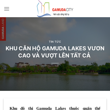
Bỏ
qua
nội
dung
TIN TỨC
KHU CĂN HỘ GAMUDA LAKES VƯƠN
CAO VÀ VƯỢT LÊN TẤT CẢ
Khu đô thị Gamuda Lakes thuộc quẩn thể