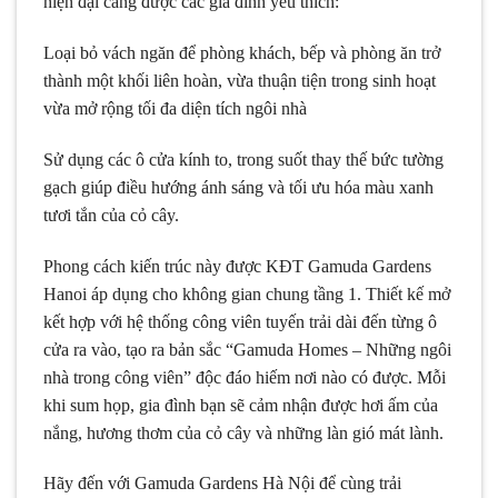
hiện đại càng được các gia đình yêu thích:
Loại bỏ vách ngăn để phòng khách, bếp và phòng ăn trở
thành một khối liên hoàn, vừa thuận tiện trong sinh hoạt
vừa mở rộng tối đa diện tích ngôi nhà
Sử dụng các ô cửa kính to, trong suốt thay thế bức tường
gạch giúp điều hướng ánh sáng và tối ưu hóa màu xanh
tươi tắn của cỏ cây.
Phong cách kiến trúc này được KĐT Gamuda Gardens
Hanoi áp dụng cho không gian chung tầng 1. Thiết kế mở
kết hợp với hệ thống công viên tuyến trải dài đến từng ô
cửa ra vào, tạo ra bản sắc “Gamuda Homes – Những ngôi
nhà trong công viên” độc đáo hiếm nơi nào có được. Mỗi
khi sum họp, gia đình bạn sẽ cảm nhận được hơi ấm của
nắng, hương thơm của cỏ cây và những làn gió mát lành.
Hãy đến với Gamuda Gardens Hà Nội để cùng trải