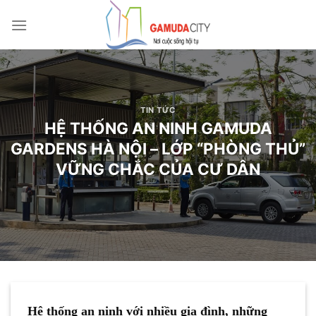
Bỏ
qua
nội
dung
TIN TỨC
HỆ THỐNG AN NINH GAMUDA
GARDENS HÀ NỘI – LỚP “PHÒNG THỦ”
VỮNG CHẮC CỦA CƯ DÂN
Hệ thống an ninh với nhiều gia đình, những