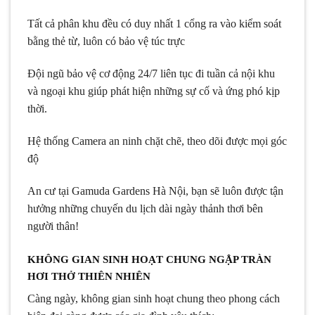
Tất cả phân khu đều có duy nhất 1 cổng ra vào kiểm soát
bằng thẻ từ, luôn có bảo vệ túc trực
Đội ngũ bảo vệ cơ động 24/7 liên tục đi tuần cả nội khu
và ngoại khu giúp phát hiện những sự cố và ứng phó kịp
thời.
Hệ thống Camera an ninh chặt chẽ, theo dõi được mọi góc
độ
An cư tại Gamuda Gardens Hà Nội, bạn sẽ luôn được tận
hưởng những chuyến du lịch dài ngày thảnh thơi bên
người thân!
KHÔNG GIAN SINH HOẠT CHUNG NGẬP TRÀN
HƠI THỞ THIÊN NHIÊN
Càng ngày, không gian sinh hoạt chung theo phong cách