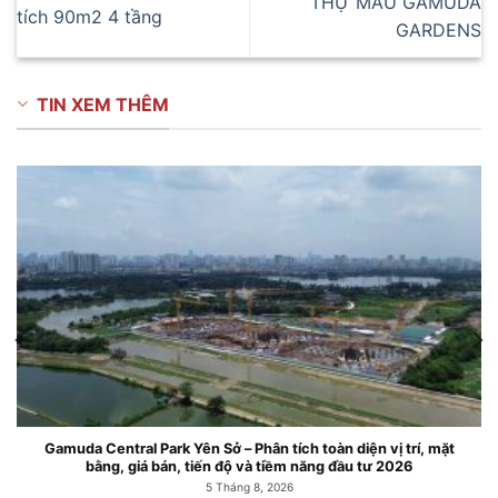
THỰ MẪU GAMUDA
tích 90m2 4 tầng
GARDENS
TIN XEM THÊM
 tích toàn diện vị trí, mặt
Căn hộ chung cư Gamuda Central P
iềm năng đầu tư 2026
Mai
2026
6 Tháng 7, 