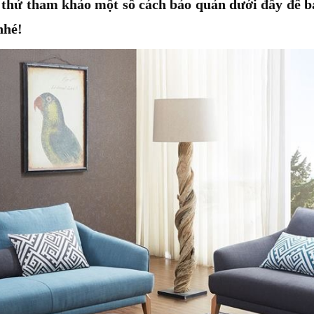
hử tham khảo một số cách bảo quản dưới đây để bả
nhé!