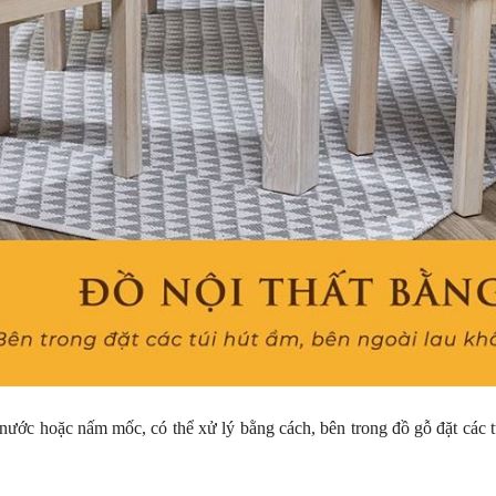
 nước hoặc nấm mốc, có thể xử lý bằng cách, bên trong đồ gỗ đặt các t