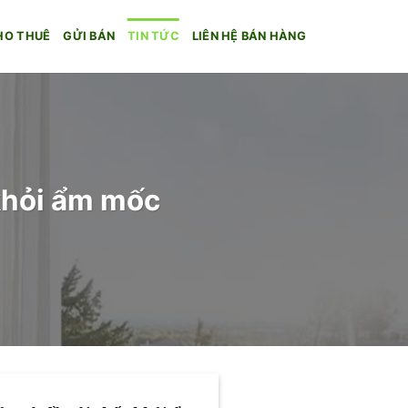
HO THUÊ
GỬI BÁN
TIN TỨC
LIÊN HỆ BÁN HÀNG
khỏi ẩm mốc