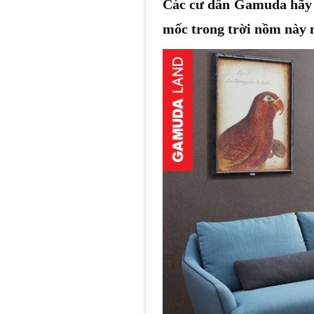
Các cư dân Gamuda hãy t
mốc trong trời nồm này 