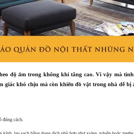
theo độ ẩm trong không khí tăng cao. Vì vậy mà tì
m giác khó chịu mà còn khiến đồ vật trong nhà dễ bị 
ô đúng cách.
 kính, lau sạch bằng dung dịch phù hợp như xylen, toluên hoặc meths 