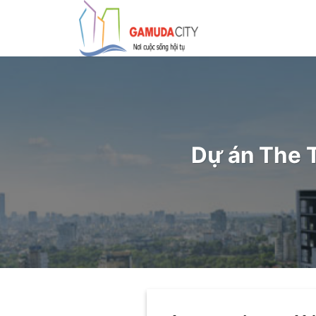
Bỏ
qua
nội
dung
Dự án The 