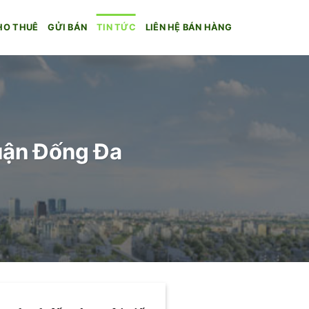
HO THUÊ
GỬI BÁN
TIN TỨC
LIÊN HỆ BÁN HÀNG
uận Đống Đa