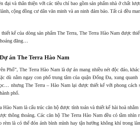
 đại và thân thiện với các tiêu chí bao gồm sản phẩm nhà ở chất lươ
g lành, cộng đồng cư dân văn minh và an ninh đảm bảo. Tất cả đều man
hiết kế của dòng sản phẩm The Terra, The Terra Hào Nam được thiết k
 thoáng đãng…
a Dự án The Terra Hào Nam
ên Phố”, The Terra Hào Nam là dự án mang nhiều nét độc đáo, khác 
 Mặc dù nằm ngay con phố trung tâm của quận Đống Đa, xung quanh l
c… nhưng The Terra – Hào Nam lại được thiết kế với phong cách sốn
thành phố.
a Hào Nam là cấu trúc căn hộ được tính toán và thiết kế hài hoà nhằm
ược thông thoáng. Các căn hộ The Terra Hào Nam đều có tầm nhìn rộ
éo rèm là có thể đón ánh bình mình hay tận hưởng không khí trong là