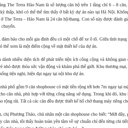
ầng The Terra Hào Nam là số lượng căn hộ trên 1 tầng chỉ 6 – 8 căn
kỳ thấp, khó có thể thể tìm thấy ở bất kỳ dự án nào tại Hà Nội. Không
ở The Terra – Hào Nam là 24 căn hộ/thang. Con số này được đánh giá 
i chuyển.
, đảm bảo cho mỗi gia đình đều có một chỗ để xe ô tô. Giữa tình trạng t
ó thể xem là một điểm cộng về mặt thiết kế của dự án.
 dành nhiều diện tích để phát triển tiện ích công cộng và không gian 
trẻ nhỏ được thỏa sức vận động và khám phá thế giới. Khu thương mại, g
ống tiện nghi, hiện đại ngay tại nội khu dự án.
nhà phố gồm 9 căn shophouse có mặt tiền rộng tới hơn 7m ngay tại m
cho căn nhà, phù hợp với từng công năng sử dụng. Trong khi đó, khu li
ào rộng rãi. Tất cả các căn đều được thiết kế hố chờ thang máy riêng ch
h, chị Phương Thảo, chủ nhân một căn shophouse cho biết: “Mới đây, g
căn nhà, tôi thấy hoàn toàn yên tâm về sự chuẩn chỉ đến từng chi tiết 