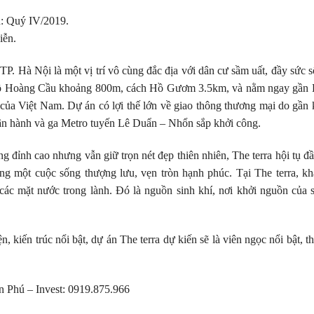
n: Quý IV/2019.
iễn.
 TP. Hà Nội là một vị trí vô cùng đắc địa với dân cư sầm uất, đầy sức
 hồ Hoàng Cầu khoảng 800m, cách Hồ Gươm 3.5km, và nằm ngay gần 
 của Việt Nam. Dự án có lợi thế lớn về giao thông thương mại do gần 
ận hành và ga Metro tuyến Lê Duẩn – Nhổn sắp khởi công.
g đỉnh cao nhưng vẫn giữ trọn nét đẹp thiên nhiên, The terra hội tụ đầ
ng một cuộc sống thượng lưu, vẹn tròn hạnh phúc. Tại The terra, k
 các mặt nước trong lành. Đó là nguồn sinh khí, nơi khởi nguồn của 
iện, kiến trúc nổi bật, dự án The terra dự kiến sẽ là viên ngọc nổi bật,
 Phú – Invest: 0919.875.966