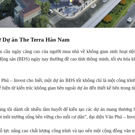
tư Dự án The Terra Hào Nam
 cầu ngày càng cao của người mua nhà về không gian sinh hoạt tiệ
 động sản (BĐS) ngày nay thường đề cao tính thông minh, tối ưu hóa kh
n Phú – Invest cho biết, một dự án BĐS tốt không chỉ là một công trìn
 hiện từ kiến trúc không gian bên ngoài dự án đến thiết kế bên trong t
g tôi dành rất nhiều tâm huyết để kiến tạo các dự án mang thương h
t môi trường sống bền vững cho mỗi cư dân”, đại diện Văn Phú – Inve
 lực nâng cao chất lượng công trình và tạo nên một cộng đồng văn m