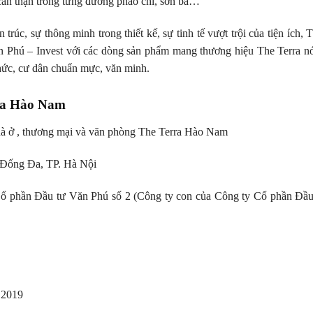
 cẩn thận trong từng đường phào chỉ, sơn bả…”
n trúc, sự thông minh trong thiết kế, sự tinh tế vượt trội của tiện ích
ăn Phú – Invest với các dòng sản phẩm mang thương hiệu The Terra nó
thức, cư dân chuẩn mực, văn minh.
ra Hào Nam
à ở , thương mại và văn phòng The Terra Hào Nam
n Đống Đa, TP. Hà Nội
̉ phần Đầu tư Văn Phú số 2 (Công ty con của Công ty Cổ phần Đầu
 2019