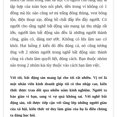
tập hợp của toàn bọn nói phét, tiền trong ví không có 1
đồng mà lúc nào cũng sơ mi trắng đóng thùng, vest bóng
lộn, điện thoại xịn, đồng hồ chất đắp lên đầy người. Có
người cho rằng nghề bất động sản mang lại thu nhập rất
lớn, người làm bất động sản đều là những người thành
công, giàu có, đáng mơ ước. Không có lửa làm sao có
khói. Hai luồng ý kiến đó đều đúng cả, nó cũng tương
ứng với 2 nhóm người trong nghề bất động sản: thành
công và chưa làm quyết liệt, đúng cách. Bạn thuộc nhóm
nào trong 2 nhóm kia tùy thuộc vào cách bạn làm việc.
Với tôi, bất động sản mang lại cho tôi rất nhiều. Vị trí là
một nhân viên kinh doanh giúp tôi có thu nhập cao, kiến
thức được trau dồi qua nhiều năm kinh nghiệm. Người ta
bảo giàu vì bạn, sang vì vợ quả không sai. Với nghề bất
động sản, tôi được tiếp cận với tầng lớp những người giàu
của xã hội, kiến thức tư duy làm giàu của họ là điều chúng
ta đáng học hỏi.