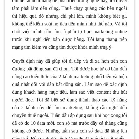
online rất tiềm năng để phát triển trong nghề này, tôi quyết
tâm phải làm đến cùng. Thuê chạy quảng cáo bên ngoài
thì hiệu quả đó nhưng chi phí lớn, mình không biết gì,
không thể kiểm soát họ tiêu tiền mình như thế nào. Và tôi
chốt việc mình cần làm là phải tự học marketing online
trước khi nghĩ đến bán được hàng. Tôi lang thang trên
mạng tìm kiếm và cũng tìm được khóa mình ưng ý.
Quyết định này đã giúp tôi đi tiếp và đi xa hơn trên con
đường bất động sản đã chọn. Tôi được học từ cơ bản đến
nâng cao kiến thức của 2 kênh marketing phổ biến và hiệu
quả nhất đối với dân bất động sản. Làm sao để xác định
đúng khách hàng mục tiêu, làm sao viết content thu hút
người đọc. Tôi đã biết sử dụng thành thạo các kỹ năng
của 2 kênh này để làm marketing, không cần nghĩ đến
chuyện thuê ngoài. Tuần đầu áp dụng sau khi học xong tôi
đã có đc 10 data mới, con số mà trước đây cả tháng cũng
không có được. Những tuần sau con số data đã tăng lên
đáng kể. Bên cạnh đó kênh Google đã giúp ích rất nhiều.