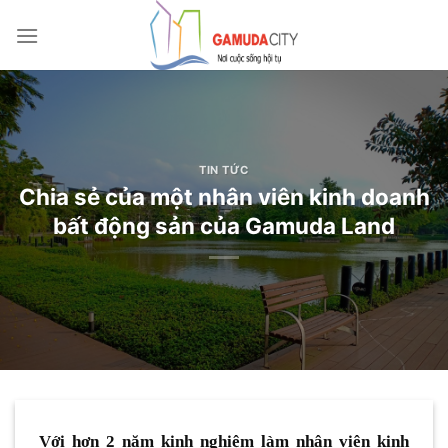
Bỏ
qua
nội
dung
TIN TỨC
Chia sẻ của một nhân viên kinh doanh
bất động sản của Gamuda Land
Với hơn 2 năm kinh nghiệm làm nhân viên kinh