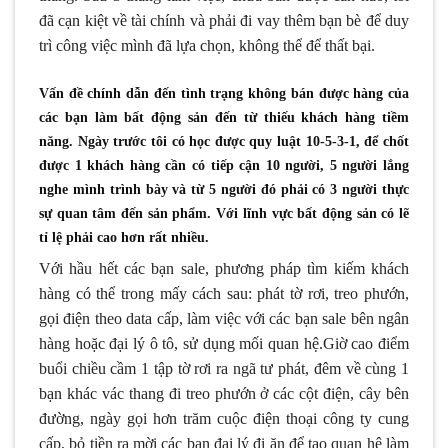
đã cạn kiệt về tài chính và phải đi vay thêm bạn bè để duy
trì công việc mình đã lựa chọn, không thể để thất bại.
Vấn đề chính dẫn đến tình trạng không bán được hàng của
các bạn làm bất động sản đến từ thiếu khách hàng tiềm
năng. Ngày trước tôi có học được quy luật 10-5-3-1, để chốt
được 1 khách hàng cần có tiếp cận 10 người, 5 người lắng
nghe mình trình bày và từ 5 người đó phải có 3 người thực
sự quan tâm đến sản phẩm. Với lĩnh vực bất động sản có lẽ
tỉ lệ phải cao hơn rất nhiều.
Với hầu hết các bạn sale, phương pháp tìm kiếm khách
hàng có thể trong mấy cách sau: phát tờ rơi, treo phướn,
gọi điện theo data cấp, làm việc với các bạn sale bên ngân
hàng hoặc đại lý ô tô, sử dụng mối quan hệ.Giờ cao điểm
buổi chiều cầm 1 tập tờ rơi ra ngã tư phát, đêm về cùng 1
bạn khác vác thang đi treo phướn ở các cột điện, cây bên
đường, ngày gọi hơn trăm cuộc điện thoại công ty cung
cấp, bỏ tiền ra mời các bạn đại lý đi ăn để tạo quan hệ làm