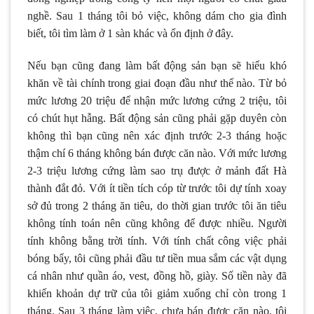
nghề. Sau 1 tháng tôi bỏ việc, không dám cho gia đình
biết, tôi tìm làm ở 1 sàn khác và ổn định ở đây.
Nếu bạn cũng đang làm bất động sản bạn sẽ hiểu khó
khăn về tài chính trong giai đoạn đầu như thế nào. Từ bỏ
mức lương 20 triệu để nhận mức lương cứng 2 triệu, tôi
có chút hụt hẫng. Bất động sản cũng phải gặp duyên còn
không thì bạn cũng nên xác định trước 2-3 tháng hoặc
thậm chí 6 tháng không bán được căn nào. Với mức lương
2-3 triệu lương cứng làm sao trụ được ở mảnh đất Hà
thành đắt đỏ. Với ít tiền tích cóp từ trước tôi dự tính xoay
sở đủ trong 2 tháng ăn tiêu, do thời gian trước tôi ăn tiêu
không tính toán nên cũng không để được nhiều. Người
tính không bằng trời tính. Với tính chất công việc phải
bóng bẩy, tôi cũng phải đầu tư tiền mua sắm các vật dụng
cá nhân như quần áo, vest, đồng hồ, giày. Số tiền này đã
khiến khoản dự trữ của tôi giảm xuống chỉ còn trong 1
tháng. Sau 3 tháng làm việc, chưa bán được căn nào, tôi