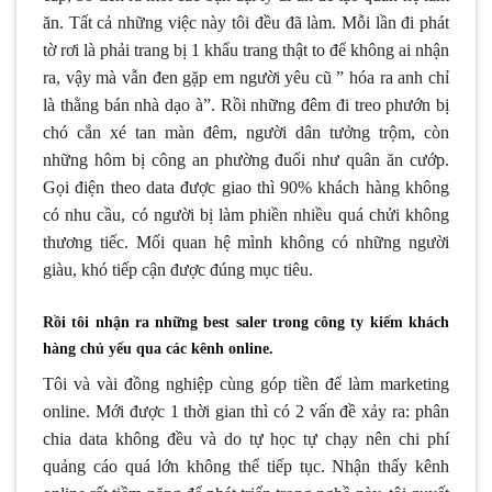
ăn. Tất cả những việc này tôi đều đã làm. Mỗi lần đi phát
tờ rơi là phải trang bị 1 khẩu trang thật to để không ai nhận
ra, vậy mà vẫn đen gặp em người yêu cũ ” hóa ra anh chỉ
là thằng bán nhà dạo à”. Rồi những đêm đi treo phướn bị
chó cắn xé tan màn đêm, người dân tưởng trộm, còn
những hôm bị công an phường đuổi như quân ăn cướp.
Gọi điện theo data được giao thì 90% khách hàng không
có nhu cầu, có người bị làm phiền nhiều quá chửi không
thương tiếc. Mối quan hệ mình không có những người
giàu, khó tiếp cận được đúng mục tiêu.
Rồi tôi nhận ra những best saler trong công ty kiếm khách
hàng chủ yếu qua các kênh online.
Tôi và vài đồng nghiệp cùng góp tiền để làm marketing
online. Mới được 1 thời gian thì có 2 vấn đề xảy ra: phân
chia data không đều và do tự học tự chạy nên chi phí
quảng cáo quá lớn không thể tiếp tục. Nhận thấy kênh