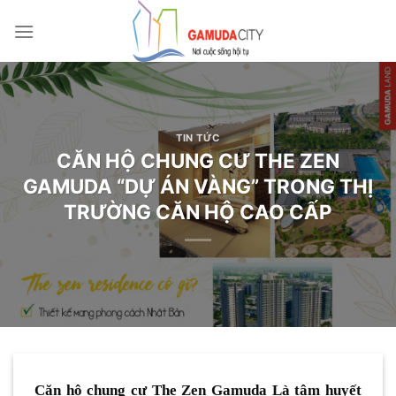
Bỏ
qua
nội
dung
TIN TỨC
CĂN HỘ CHUNG CƯ THE ZEN
GAMUDA “DỰ ÁN VÀNG” TRONG THỊ
TRƯỜNG CĂN HỘ CAO CẤP
Căn hộ chung cư The Zen Gamuda Là tâm huyết