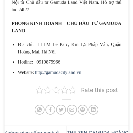
Nội từ Chủ đầu tư Gamuda Land Việt Nam. Hỗ trợ thủ
tục 24h/7.
PHÒNG KINH DOANH – CHỦ ĐẦU TƯ GAMUDA
LAND
Địa chỉ: TTTM Le Parc, Km 1,5 Pháp Vân, Quận
Hoàng Mai, Hà Nội
Hotline: 0919875966
Website:
http://gamudacityland.vn
Rate this post
Không gian sống xanh ở
THE ZEN GAMUDA HOÀNG