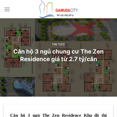
Bỏ
qua
nội
dung
TIN TỨC
Căn hộ 3 ngủ chung cư The Zen
Residence giá từ 2.7 tỷ/căn
Căn hộ 3 ngủ The Zen Residence Khu đô thị