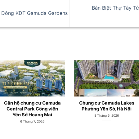
Bán Biệt Thự Tây T
ng Đông KĐT Gamuda Gardens
Căn hộ chung cư Gamuda
LePARC Gamuda Cit
City Yên Sở mở bán từ
Sở mở bán từ Chủ đ
CĐT Gamuda Land
Gamuda Land
19 Tháng 5, 2026
19 Tháng 5, 2026