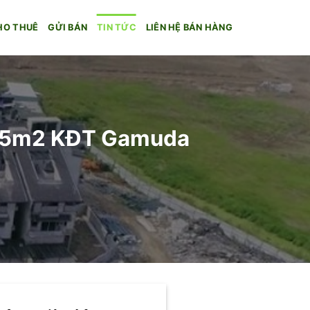
HO THUÊ
GỬI BÁN
TIN TỨC
LIÊN HỆ BÁN HÀNG
57.5m2 KĐT Gamuda