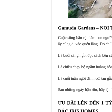
Gamuda Gardens – NƠ
Cuộc sống bận rộn làm con người
ấy cũng đi vào quên lãng. Đó chỉ 
Là buổi sáng ngồi đọc sách bên cử
Là chiều chạy bộ ngắm hoàng hôn
Là cuối tuần ngồi đánh cờ, tán gẫ
Sau những ngày bận rộn, hãy tận h
ƯU ĐÃI LÊN ĐẾN 1 
BẮC IRIS HOMES