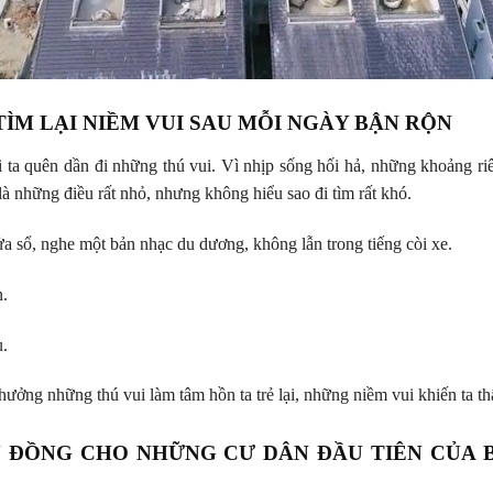
I TÌM LẠI NIỀM VUI SAU MỖI NGÀY BẬN RỘN
 ta quên dần đi những thú vui. Vì nhịp sống hối hả, những khoảng ri
là những điều rất nhỏ, nhưng không hiểu sao đi tìm rất khó.
a sổ, nghe một bản nhạc du dương, không lẫn trong tiếng còi xe.
.
u.
ưởng những thú vui làm tâm hồn ta trẻ lại, những niềm vui khiến ta th
TỶ ĐỒNG CHO NHỮNG CƯ DÂN ĐẦU TIÊN CỦA 