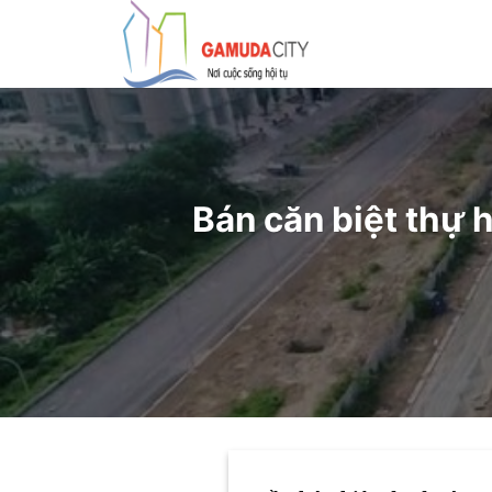
Bỏ
qua
nội
dung
Bán căn biệt thự