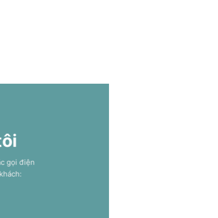
tôi
ặc gọi điện
 khách: