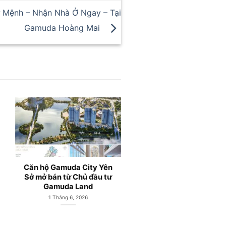
ứ Mệnh – Nhận Nhà Ở Ngay – Tại
Gamuda Hoàng Mai
y Yên
Gamuda Central Park;
Căn hộ chung
ầu tư
Căn hộ chung cư Gamuda
Gamuda Land
Land Yên Sở Hà Nội
Hoàng Mai 
3 Tháng 5, 2026
1 Tháng 4, 