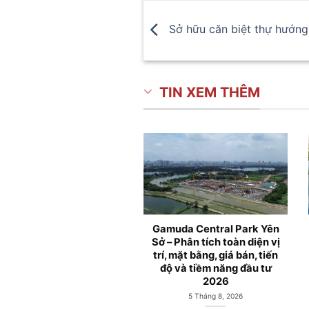
Sở hữu căn biệt thự hướ
TIN XEM THÊM
Căn hộ Gamuda City Yên
Gamuda City Hà Nội và
Sở mở bán từ Chủ đầu tư
Công viên Hồ Yên Sở
Gamuda Land
Hoàng Mai
1 Tháng 6, 2026
27 Tháng 5, 2026