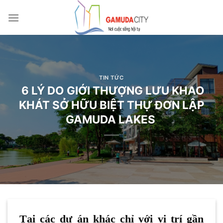
Bỏ
qua
nội
dung
TIN TỨC
6 LÝ DO GIỚI THƯỢNG LƯU KHAO
KHÁT SỞ HỮU BIỆT THỰ ĐƠN LẬP
GAMUDA LAKES
Tại các dự án khác chỉ với vị trí gần