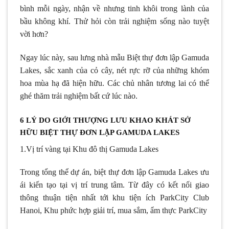
bình mỗi ngày, nhận về nhưng tinh khôi trong lành của
bầu không khí. Thử hỏi còn trải nghiệm sống nào tuyệt
vời hơn?
Ngay lúc này, sau lưng nhà mẫu Biệt thự đơn lập Gamuda
Lakes, sắc xanh của cỏ cây, nét rực rỡ của những khóm
hoa mùa hạ đã hiện hữu. Các chủ nhân tương lai có thể
ghé thăm trải nghiệm bất cứ lúc nào.
6 LÝ DO GIỚI THƯỢNG LƯU KHAO KHÁT SỞ
HỮU BIỆT THỰ ĐƠN LẬP GAMUDA LAKES
1.Vị trí vàng tại Khu đô thị Gamuda Lakes
Trong tổng thể dự án, biệt thự đơn lập Gamuda Lakes ưu
ái kiến tạo tại vị trí trung tâm. Từ đây có kết nối giao
thông thuận tiện nhất tới khu tiện ích ParkCity Club
Hanoi, Khu phức hợp giải trí, mua sắm, ẩm thực ParkCity