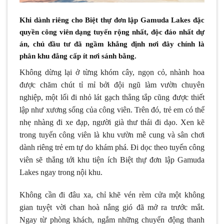
Khi dành riêng cho Biệt thự đơn lập Gamuda Lakes đặc
quyền công viên dạng tuyến rộng nhất, độc đáo nhất dự
án, chủ đầu tư đã ngầm khẳng định nơi đây chính là
phân khu đẳng cấp ít nơi sánh bằng.
Không dừng lại ở từng khóm cây, ngọn cỏ, nhành hoa
được chăm chút tỉ mỉ bởi đội ngũ làm vườn chuyên
nghiệp, một lối đi nhỏ lát gạch thẳng tắp cũng được thiết
lập như xương sống của công viên. Trên đó, trẻ em có thể
nhẹ nhàng đi xe đạp, người già thư thái đi dạo. Xen kẽ
trong tuyến công viên là khu vườn mê cung và sân chơi
dành riêng trẻ em tự do khám phá. Đi dọc theo tuyến công
viên sẽ thẳng tới khu tiện ích Biệt thự đơn lập Gamuda
Lakes ngay trong nội khu.
Không cần đi đâu xa, chỉ khẽ vén rèm cửa một không
gian tuyệt vời chan hoà nắng gió đã mở ra trước mắt.
Ngay từ phòng khách, ngắm những chuyển động thanh