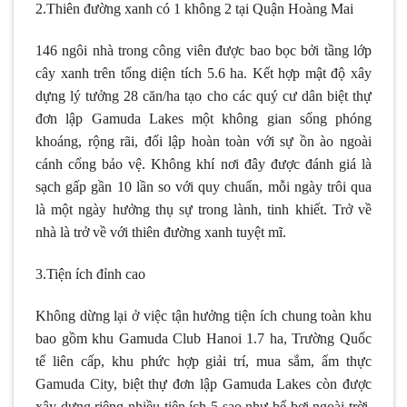
2.Thiên đường xanh có 1 không 2 tại Quận Hoàng Mai
146 ngôi nhà trong công viên được bao bọc bởi tầng lớp
cây xanh trên tổng diện tích 5.6 ha. Kết hợp mật độ xây
dựng lý tưởng 28 căn/ha tạo cho các quý cư dân biệt thự
đơn lập Gamuda Lakes một không gian sống phóng
khoáng, rộng rãi, đối lập hoàn toàn với sự ồn ào ngoài
cánh cổng bảo vệ. Không khí nơi đây được đánh giá là
sạch gấp gần 10 lần so với quy chuẩn, mỗi ngày trôi qua
là một ngày hưởng thụ sự trong lành, tinh khiết. Trở về
nhà là trở về với thiên đường xanh tuyệt mĩ.
3.Tiện ích đỉnh cao
Không dừng lại ở việc tận hưởng tiện ích chung toàn khu
bao gồm khu Gamuda Club Hanoi 1.7 ha, Trường Quốc
tế liên cấp, khu phức hợp giải trí, mua sắm, ẩm thực
Gamuda City, biệt thự đơn lập Gamuda Lakes còn được
xây dựng riêng nhiều tiện ích 5 sao như bể bơi ngoài trời,