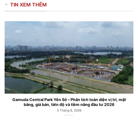
TIN XEM THÊM
muda Central Park Yên Sở – Phân tích toàn diện vị trí, mặt
Căn 
bằng, giá bán, tiến độ và tiềm năng đầu tư 2026
5 Tháng 8, 2026