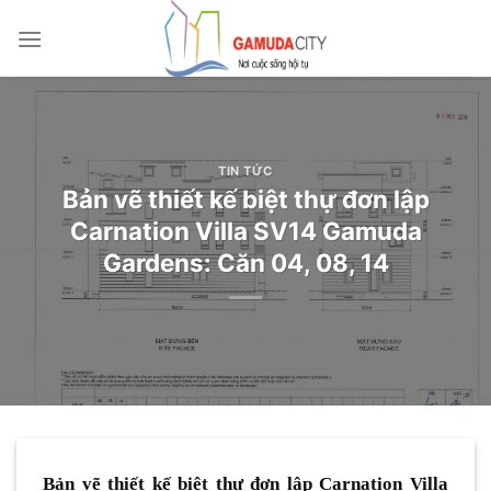
Bỏ
qua
nội
dung
TIN TỨC
Bản vẽ thiết kế biệt thự đơn lập
Carnation Villa SV14 Gamuda
Gardens: Căn 04, 08, 14
Bản vẽ thiết kế biệt thự đơn lập Carnation Villa