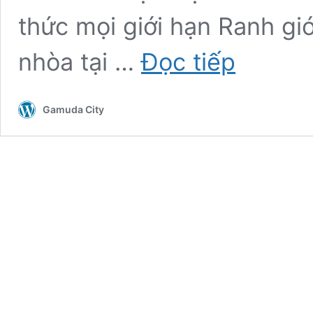
thức mọi giới hạn Ranh giớ
Biệt
nhòa tại …
Đọc tiếp
thự
đơn
lập
Gamuda City
SV14
Gamuda
Gardens
–
Carnation
Villa
(
Hoa
Cẩm
Chướng
)