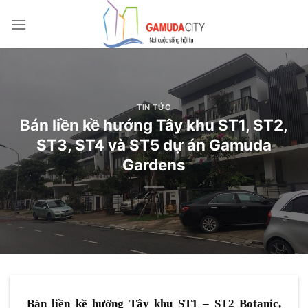
Bỏ
qua
nội
dung
TIN TỨC
Bán liền kề hướng Tây khu ST1, ST2,
ST3, ST4 và ST5 dự án Gamuda
Gardens
Bán liền kề hướng Tây khu ST1 – ST2 Botanic,