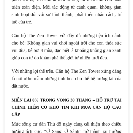
triển toàn diện. Mỗi tác động từ cảnh quan, không gian
sinh hoạt đối với sự hình thành, phát triển nhân cách, trí
tuệ của trẻ.
Căn hộ The Zen Tower với đầy đủ những tiện ích dành
cho bé: Không gian vui chơi ngoài trời cho con thỏa sức
vui đùa, bể bơi 4 mùa, đặc biệt là khoảng không gian xanh
giúp con tự do khám phá thế giới tự nhiên tươi đẹp.
Với những lợi thế trên, Căn hộ The Zen Tower xứng đáng
là nơi ươm mầm những tinh hoa cho thế hệ tương lai của
đất nước.
MIỄN LÃI 0% TRONG VÒNG 30 THÁNG – HỖ TRỢ TÀI
CHÍNH HIẾM CÓ KHÓ TÌM KHI MUA CĂN HỘ CAO
CẤP
Mức sống cư dân Thủ đô ngày càng cải thiện theo chiều
hướng tích cực, “Ở Sang, Ở Sành” trở thành xu hướng