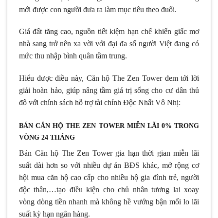
mới được con người đưa ra làm mục tiêu theo đuổi.
Giá đất tăng cao, nguồn tiết kiệm hạn chế khiến giấc mơ
nhà sang trở nên xa vời với đại đa số người Việt đang có
mức thu nhập bình quân tầm trung.
Hiểu được điều này, Căn hộ The Zen Tower đem tới lời
giải hoàn hảo, giúp nâng tầm giá trị sống cho cư dân thủ
đô với chính sách hỗ trợ tài chính Độc Nhất Vô Nhị:
BÁN CĂN HỘ THE ZEN TOWER MIỄN LÃI 0% TRONG
VÒNG 24 THÁNG
Bán Căn hộ The Zen Tower gia hạn thời gian miễn lãi
suất dài hơn so với nhiều dự án BĐS khác, mở rộng cơ
hội mua căn hộ cao cấp cho nhiều hộ gia đình trẻ, người
độc thân,…tạo điều kiện cho chủ nhân tương lai xoay
vòng dòng tiền nhanh mà không hề vướng bận mối lo lãi
suất kỳ hạn ngân hàng.