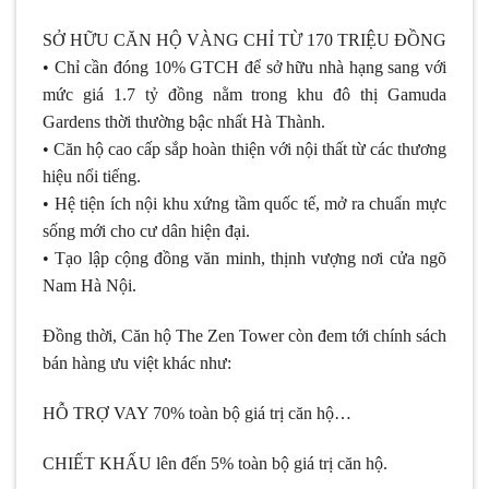
SỞ HỮU CĂN HỘ VÀNG CHỈ TỪ 170 TRIỆU ĐỒNG
• Chỉ cần đóng 10% GTCH để sở hữu nhà hạng sang với
mức giá 1.7 tỷ đồng nằm trong khu đô thị Gamuda
Gardens thời thường bậc nhất Hà Thành.
• Căn hộ cao cấp sắp hoàn thiện với nội thất từ các thương
hiệu nổi tiếng.
• Hệ tiện ích nội khu xứng tầm quốc tế, mở ra chuẩn mực
sống mới cho cư dân hiện đại.
• Tạo lập cộng đồng văn minh, thịnh vượng nơi cửa ngõ
Nam Hà Nội.
Đồng thời, Căn hộ The Zen Tower còn đem tới chính sách
bán hàng ưu việt khác như:
HỖ TRỢ VAY 70% toàn bộ giá trị căn hộ…
CHIẾT KHẤU lên đến 5% toàn bộ giá trị căn hộ.