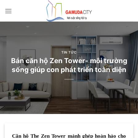
Bỏ
qua
nội
dung
TIN TỨC
Bán căn hộ Zen Tower- môi trường
sống giúp con phát triển toàn diện
Căn hộ The Zen Tower mảnh ghép hoàn hảo cho