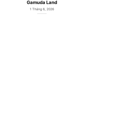
CĐT Gamuda Land
Gamuda
19 Tháng 5, 2026
19 Tháng 5