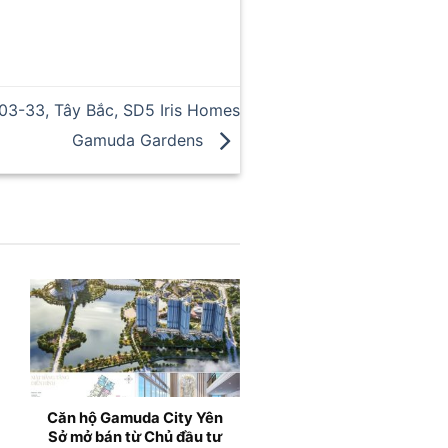
03-33, Tây Bắc, SD5 Iris Homes
Gamuda Gardens
ội và
Căn hộ chung cư Gamuda
LePARC Gamud
n Sở
City Yên Sở mở bán từ
Sở mở bán từ 