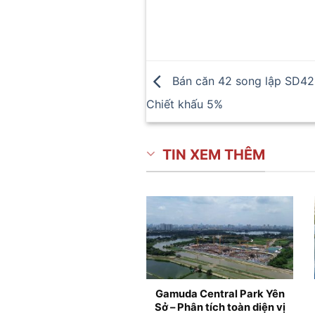
Bán căn 42 song lập SD42
Chiết khấu 5%
TIN XEM THÊM
Căn hộ chung cư Gamuda
Chung cư Gamuda Lak
Central Park Công viên
Phường Yên Sở, Hà Nộ