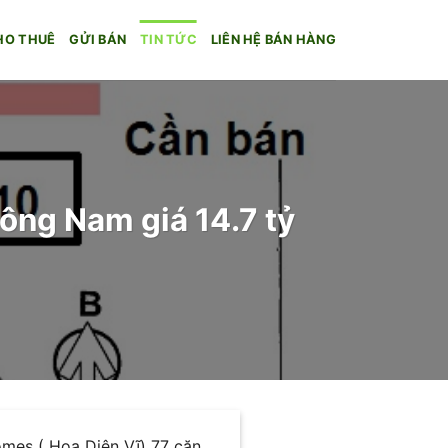
HO THUÊ
GỬI BÁN
TIN TỨC
LIÊN HỆ BÁN HÀNG
ng Nam giá 14.7 tỷ
mes ( Hoa Diên Vĩ) 77 căn.