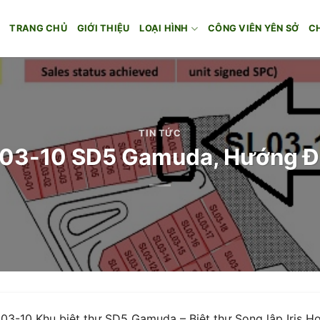
TRANG CHỦ
GIỚI THIỆU
LOẠI HÌNH
CÔNG VIÊN YÊN SỞ
C
TIN TỨC
SL03-10 SD5 Gamuda, Hướng Đô
03-10 Khu biệt thự SD5 Gamuda – Biệt thự Song lập Iris Ho