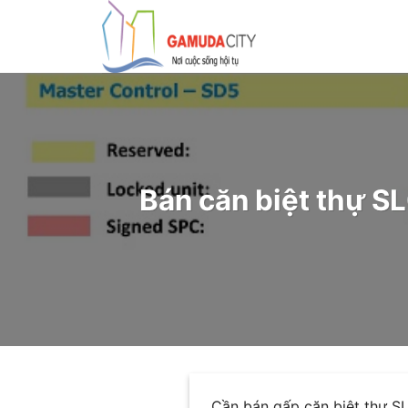
Bỏ
qua
nội
dung
Bán căn biệt thự 
Cần bán gấp căn biệt thự SL