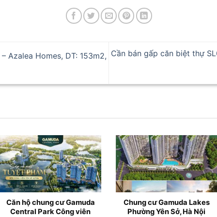
Cần bán gấp căn biệt thự SL
 – Azalea Homes, DT: 153m2,
es
Căn hộ Gamuda City Yên
Gamuda City Hà N
i
Sở mở bán từ Chủ đầu tư
Công viên Hồ Yê