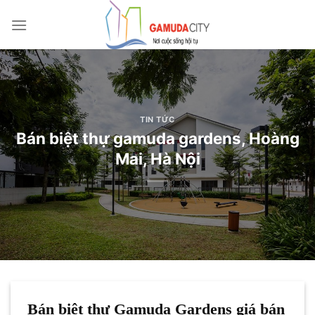
Bỏ
qua
nội
dung
TIN TỨC
Bán biệt thự gamuda gardens, Hoàng
Mai, Hà Nội
Bán biệt thự Gamuda Gardens giá bán