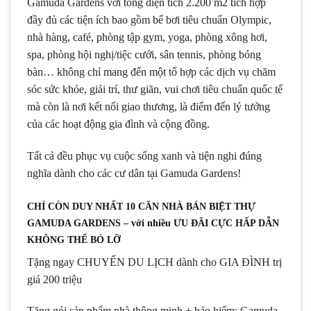
Gamuda Gardens với tổng diện tích 2.200 m2 tích hợp
đầy đủ các tiện ích bao gồm bể bơi tiêu chuẩn Olympic,
nhà hàng, café, phòng tập gym, yoga, phòng xông hơi,
spa, phòng hội nghị/tiệc cưới, sân tennis, phòng bóng
bàn… không chỉ mang đến một tổ hợp các dịch vụ chăm
sóc sức khỏe, giải trí, thư giãn, vui chơi tiêu chuẩn quốc tế
mà còn là nơi kết nối giao thương, là điểm đến lý tưởng
của các hoạt động gia đình và cộng đồng.
Tất cả đều phục vụ cuộc sống xanh và tiện nghi đúng
nghĩa dành cho các cư dân tại Gamuda Gardens!
CHỈ CÒN DUY NHẤT 10 CĂN NHÀ BÁN BIỆT THỰ
GAMUDA GARDENS – với nhiều ƯU ĐÃI CỰC HẤP DẪN
KHÔNG THỂ BỎ LỠ
Tặng ngay CHUYẾN DU LỊCH dành cho GIA ĐÌNH trị
giá 200 triệu
Tặng gói sản phẩm nhà thông minh + bảo hiểm: Gamuda