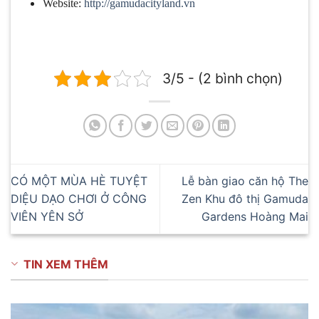
Website:
http://gamudacityland.vn
3/5 - (2 bình chọn)
CÓ MỘT MÙA HÈ TUYỆT
Lễ bàn giao căn hộ The
DIỆU DẠO CHƠI Ở CÔNG
Zen Khu đô thị Gamuda
VIÊN YÊN SỞ
Gardens Hoàng Mai
TIN XEM THÊM