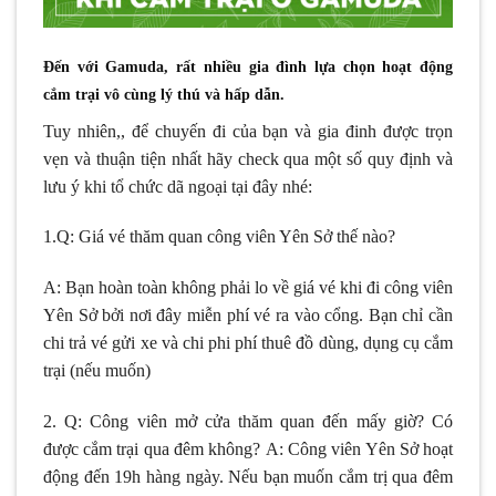
Đến với Gamuda, rất nhiều gia đình lựa chọn hoạt động
cắm trại vô cùng lý thú và hấp dẫn.
Tuy nhiên,, để chuyến đi của bạn và gia đinh được trọn
vẹn và thuận tiện nhất hãy check qua một số quy định và
lưu ý khi tổ chức dã ngoại tại đây nhé:
1.Q: Giá vé thăm quan công viên Yên Sở thế nào?
A: Bạn hoàn toàn không phải lo về giá vé khi đi công viên
Yên Sở bởi nơi đây miễn phí vé ra vào cổng. Bạn chỉ cần
chi trả vé gửi xe và chi phi phí thuê đồ dùng, dụng cụ cắm
trại (nếu muốn)
2. Q: Công viên mở cửa thăm quan đến mấy giờ? Có
được cắm trại qua đêm không?
A: Công viên Yên Sở hoạt
động đến 19h hàng ngày. Nếu bạn muốn cắm trị qua đêm