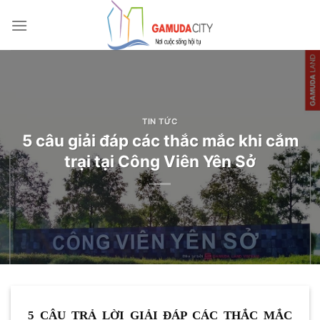
Bỏ
qua
nội
dung
TIN TỨC
5 câu giải đáp các thắc mắc khi cắm
trại tại Công Viên Yên Sở
5 CÂU TRẢ LỜI GIẢI ĐÁP CÁC THẮC MẮC