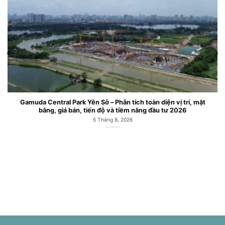
Phân tích toàn diện vị trí, mặt
Căn hộ chung cư Gamuda Centr
và tiềm năng đầu tư 2026
M
 8, 2026
6 Tháng