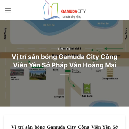
Bỏ
qua
nội
dung
TIN TỨC
Vị trí sân bóng Gamuda City Công
Viên Yên Sở Pháp Vân Hoàng Mai
Vị trí sân bóng Gamuda City Công Viên Yên Sở