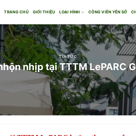
TRANG CHỦ
GIỚI THIỆU
LOẠI HÌNH
CÔNG VIÊN YÊN SỞ
C
TIN TỨC
 nhộn nhịp tại TTTM LePARC G