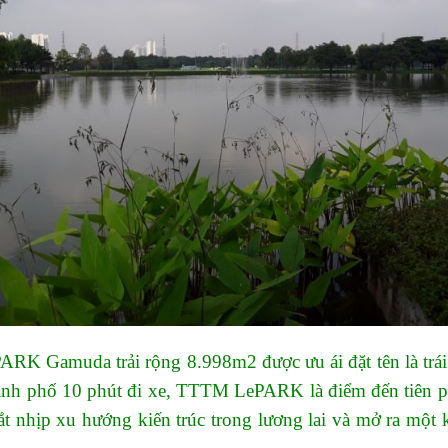
PARK Gamuda trải rộng 8.998m2 được ưu ái đặt tên là trá
hành phố 10 phút đi xe, TTTM LePARK là điểm đến tiên ph
ắt nhịp xu hướng kiến trúc trong lương lai và mở ra mộ