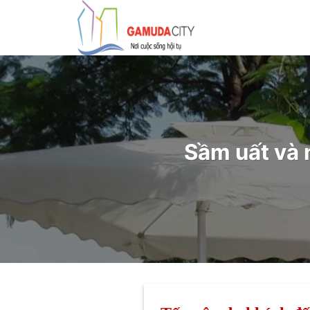
Bỏ
qua
nội
dung
Sầm uất và