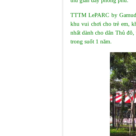
thư gian đầy phong phú.
TTTM LePARC by Gamuda vớ
khu vui chơi cho trẻ em, k
nhất dành cho dân Thủ đô, 
trong suốt 1 năm.