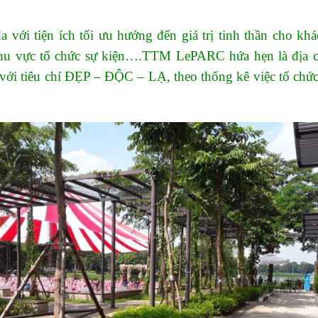
i tiện ích tối ưu hướng đến giá trị tinh thần cho k
hu vực tổ chức sự kiện….TTM LePARC hứa hẹn là địa chỉ
với tiêu chí ĐẸP – ĐỘC – LẠ, theo thống kê việc tổ chứ