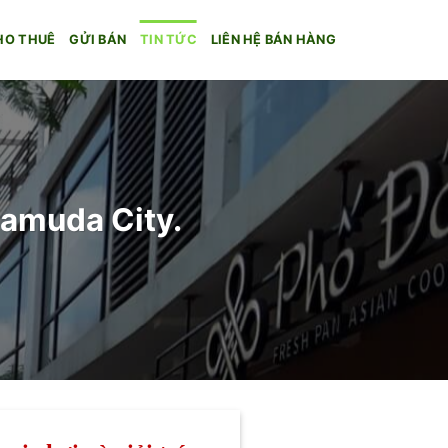
HO THUÊ
GỬI BÁN
TIN TỨC
LIÊN HỆ BÁN HÀNG
amuda City.