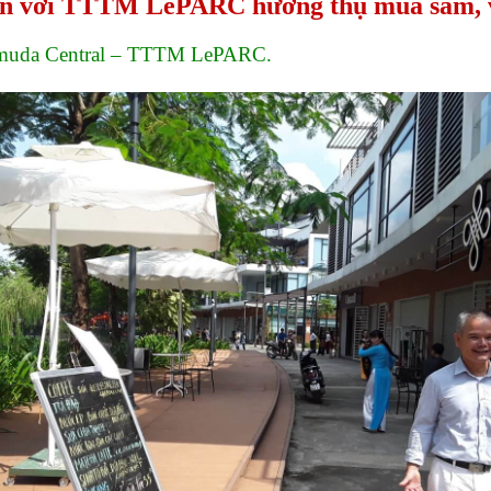
n với TTTM LePARC hưởng thụ mua sắm, vui
Gamuda Central – TTTM LePARC.