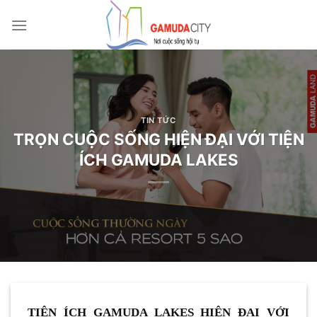
Bỏ
qua
nội
dung
TIN TỨC
TRỌN CUỘC SỐNG HIỆN ĐẠI VỚI TIỆN
ÍCH GAMUDA LAKES
TIỆN ÍCH GAMUDA LAKES HIỆN ĐẠI VỚI