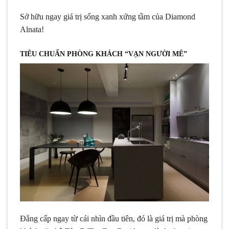
Sở hữu ngay giá trị sống xanh xứng tầm của Diamond
Alnata!
TIÊU CHUẨN PHÒNG KHÁCH “VẠN NGƯỜI MÊ”
Đẳng cấp ngay từ cái nhìn đầu tiên, đó là giá trị mà phòng