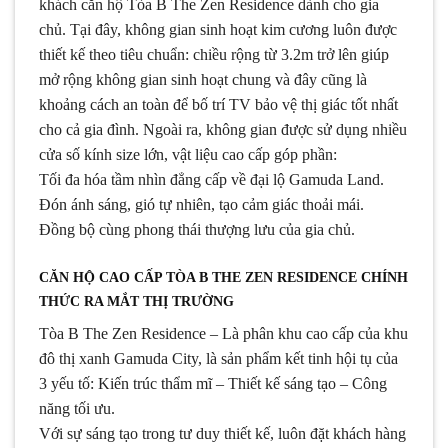
khách căn hộ Tòa B The Zen Residence dành cho gia
chủ. Tại đây, không gian sinh hoạt kim cương luôn được
thiết kế theo tiêu chuẩn: chiều rộng từ 3.2m trở lên giúp
mở rộng không gian sinh hoạt chung và đây cũng là
khoảng cách an toàn để bố trí TV bảo vệ thị giác tốt nhất
cho cả gia đình. Ngoài ra, không gian được sử dụng nhiều
cửa số kính size lớn, vật liệu cao cấp góp phần:
Tối đa hóa tầm nhìn đẳng cấp về đại lộ Gamuda Land.
Đón ánh sáng, gió tự nhiên, tạo cảm giác thoải mái.
Đồng bộ cùng phong thái thượng lưu của gia chủ.
CĂN HỘ CAO CẤP TÒA B THE ZEN RESIDENCE CHÍNH
THỨC RA MẮT THỊ TRƯỜNG
Tòa B The Zen Residence – Là phân khu cao cấp của khu
đô thị xanh Gamuda City, là sản phẩm kết tinh hội tụ của
3 yếu tố: Kiến trúc thẩm mĩ – Thiết kế sáng tạo – Công
năng tối ưu.
Với sự sáng tạo trong tư duy thiết kế, luôn đặt khách hàng