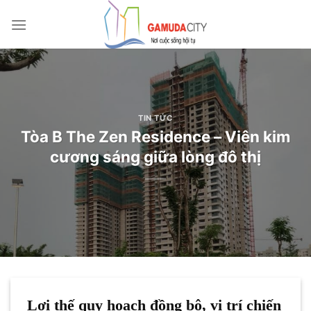
Bỏ
qua
nội
dung
TIN TỨC
Tòa B The Zen Residence – Viên kim
cương sáng giữa lòng đô thị
Lợi thế quy hoạch đồng bộ, vị trí chiến