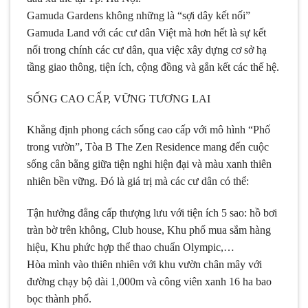
Gamuda Gardens không những là “sợi dây kết nối”
Gamuda Land với các cư dân Việt mà hơn hết là sự kết
nối trong chính các cư dân, qua việc xây dựng cơ sở hạ
tầng giao thông, tiện ích, cộng đồng và gắn kết các thế hệ.
SỐNG CAO CẤP, VỮNG TƯƠNG LAI
Khẳng định phong cách sống cao cấp với mô hình “Phố
trong vườn”, Tòa B The Zen Residence mang đến cuộc
sống cân bằng giữa tiện nghi hiện đại và màu xanh thiên
nhiên bền vững. Đó là giá trị mà các cư dân có thể:
Tận hưởng đẳng cấp thượng lưu với tiện ích 5 sao: hồ bơi
tràn bờ trên không, Club house, Khu phố mua sắm hàng
hiệu, Khu phức hợp thể thao chuẩn Olympic,…
Hòa mình vào thiên nhiên với khu vườn chân mây với
đường chạy bộ dài 1,000m và công viên xanh 16 ha bao
bọc thành phố.