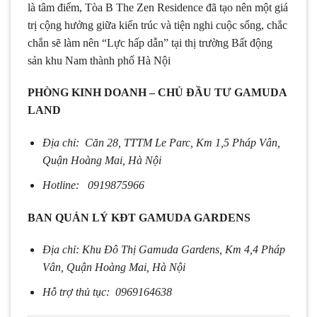
là tâm điểm, Tòa B The Zen Residence đã tạo nên một giá
trị cộng hưởng giữa kiến trúc và tiện nghi cuộc sống, chắc
chắn sẽ làm nên “Lực hấp dẫn” tại thị trường Bất động
sản khu Nam thành phố Hà Nội
PHÒNG KINH DOANH – CHỦ ĐẦU TƯ GAMUDA
LAND
Địa chỉ: Căn 28, TTTM Le Parc, Km 1,5 Pháp Vân,
Quận Hoàng Mai, Hà Nội
Hotline: 0919875966
BAN QUẢN LÝ KĐT GAMUDA GARDENS
Địa chỉ: Khu Đô Thị Gamuda Gardens, Km 4,4 Pháp
Vân, Quận Hoàng Mai, Hà Nội
Hỗ trợ thủ tục: 0969164638