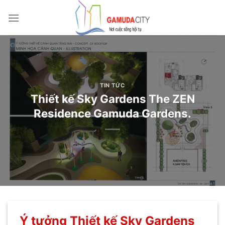
Bỏ
qua
nội
dung
TIN TỨC
Thiết kế Sky Gardens The ZEN
Residence Gamuda Gardens.
Ý tưởng Thiết kế Sky Gardens