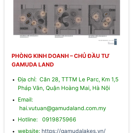
PHÒNG KINH DOANH – CHỦ ĐẦU TƯ
GAMUDA LAND
Địa chỉ: Căn 28, TTTM Le Parc, Km 1,5
Pháp Vân, Quận Hoàng Mai, Hà Nội
Email:
hai.vutuan@gamudaland.com.my
Hotline: 0919875966
website:
https://gamudalakes.vn/