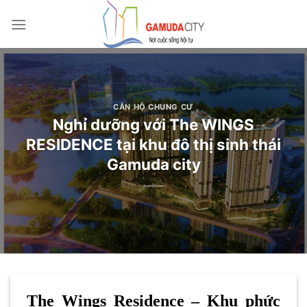
Bỏ
qua
nội
dung
CĂN HỘ CHUNG CƯ
Nghỉ dưỡng với The WINGS
RESIDENCE tại khu đô thị sinh thái
Gamuda city
The Wings Residence – Khu phức