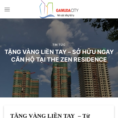
Bỏ
qua
nội
dung
TIN TỨC
TẶNG VÀNG LIỀN TAY – SỞ HỮU NGAY
CĂN HỘ TẠI THE ZEN RESIDENCE
TẶNG VÀNG LIỀN TAY – Từ