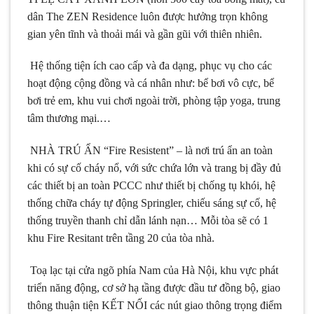
dân The ZEN Residence luôn được hưởng trọn không
gian yên tĩnh và thoải mái và gần gũi với thiên nhiên.
Hệ thống tiện ích cao cấp và đa dạng, phục vụ cho các
hoạt động cộng đồng và cá nhân như: bể bơi vô cực, bể
bơi trẻ em, khu vui chơi ngoài trời, phòng tập yoga, trung
tâm thương mại.…
NHÀ TRÚ ẨN “Fire Resistent” – là nơi trú ẩn an toàn
khi có sự cố cháy nổ, với sức chứa lớn và trang bị đầy đủ
các thiết bị an toàn PCCC như thiết bị chống tụ khói, hệ
thống chữa cháy tự động Springler, chiếu sáng sự cố, hệ
thống truyền thanh chỉ dẫn lánh nạn… Mỗi tòa sẽ có 1
khu Fire Resitant trên tầng 20 của tòa nhà.
Toạ lạc tại cửa ngõ phía Nam của Hà Nội, khu vực phát
triển năng động, cơ sở hạ tầng được đầu tư đồng bộ, giao
thông thuận tiện KẾT NỐI các nút giao thông trọng điểm