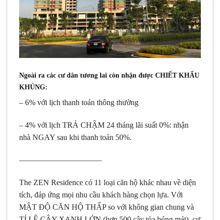
Ngoài ra các cư dân tương lai còn nhận được CHIẾT KHẤU
KHỦNG:
– 6% với lịch thanh toán thông thường
– 4% với lịch TRẢ CHẬM 24 tháng lãi suất 0%: nhận
nhà NGAY sau khi thanh toán 50%.
——————————–
The ZEN Residence có 11 loại căn hộ khác nhau về diện
tích, đáp ứng mọi nhu cầu khách hàng chọn lựa. Với
MẬT ĐỘ CĂN HỘ THẤP so với không gian chung và
TỈ LỆ CÂY XANH LỚN (hơn 500 cây tỏa bóng mát), cư