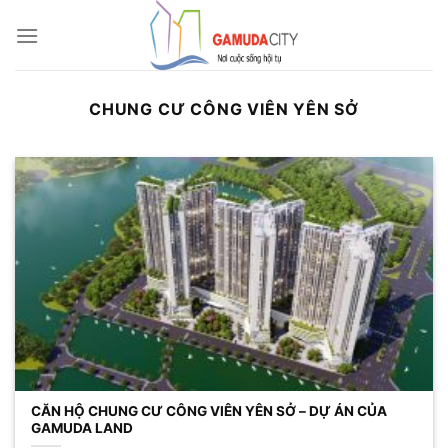
Bỏ
qua
nội
dung
CHUNG CƯ CÔNG VIÊN YÊN SỞ
CĂN HỘ CHUNG CƯ CÔNG VIÊN YÊN SỞ – DỰ ÁN CỦA
GAMUDA LAND