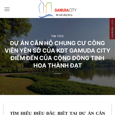
Bỏ
qua
nội
dung
TIN TỨC
DỰ ÁN CĂN HỘ CHUNG CƯ CÔNG
VIÊN YÊN SỞ CỦA KDT GAMUDA CITY
ĐIỂM ĐẾN CỦA CỘNG ĐỒNG TINH
HOA THÀNH ĐẠT
TÌM HIỂU ĐIỀU ĐẶC BIỆT TẠI DỰ ÁN CĂN