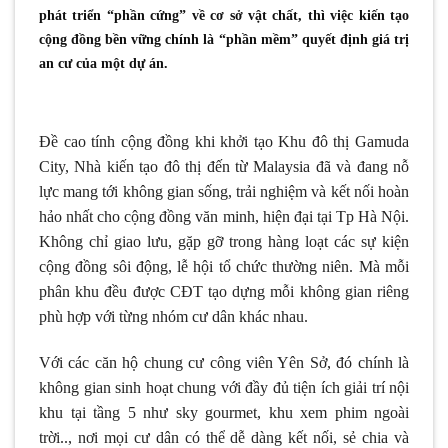
phát triển “phần cứng” về cơ sở vật chất, thì việc kiến tạo
cộng đồng bền vững chính là “phần mềm” quyết định giá trị
an cư của một dự án.
Đề cao tính cộng đồng khi khởi tạo Khu đô thị Gamuda
City, Nhà kiến tạo đô thị đến từ Malaysia đã và đang nỗ
lực mang tới không gian sống, trải nghiệm và kết nối hoàn
hảo nhất cho cộng đồng văn minh, hiện đại tại Tp Hà Nội.
Không chỉ giao lưu, gặp gỡ trong hàng loạt các sự kiện
cộng đồng sôi động, lễ hội tổ chức thường niên. Mà mỗi
phân khu đều được CĐT tạo dựng mỗi không gian riêng
phù hợp với từng nhóm cư dân khác nhau.
Với các căn hộ chung cư công viên Yên Sở, đó chính là
không gian sinh hoạt chung với đầy đủ tiện ích giải trí nội
khu tại tầng 5 như sky gourmet, khu xem phim ngoài
trời.., nơi mọi cư dân có thể dễ dàng kết nối, sẻ chia và