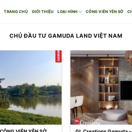
TRANG CHỦ
GIỚI THIỆU
LOẠI HÌNH
CÔNG VIÊN YÊN SỞ
C
CHỦ ĐẦU TƯ GAMUDA LAND VIỆT NAM
CÔNG VIÊN YÊN SỞ
GL Creations Gamuda – d