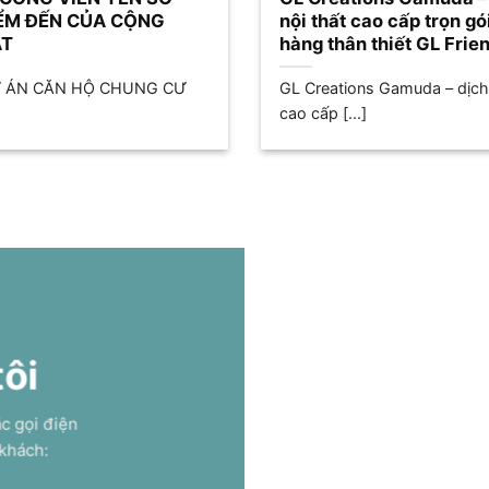
ỂM ĐẾN CỦA CỘNG
nội thất cao cấp trọn g
ẠT
hàng thân thiết GL Frie
DỰ ÁN CĂN HỘ CHUNG CƯ
GL Creations Gamuda – dịch v
cao cấp [...]
tôi
ặc gọi điện
 khách: