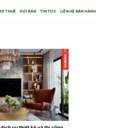
HO THUÊ
GỬI BÁN
TIN TỨC
LIÊN HỆ BÁN HÀNG
ịch vụ thiết kế và thi công