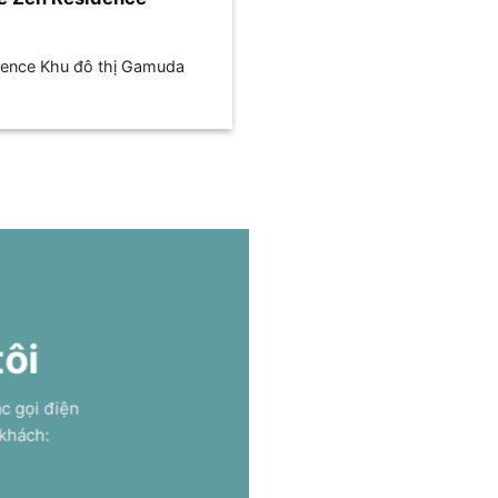
dence Khu đô thị Gamuda
tôi
ặc gọi điện
 khách: