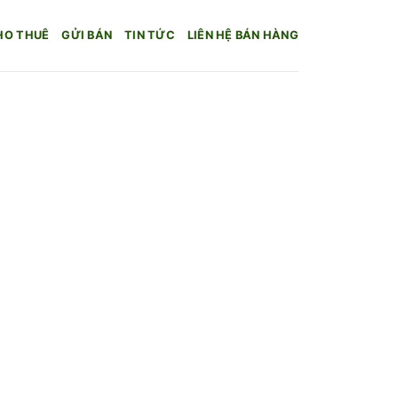
HO THUÊ
GỬI BÁN
TIN TỨC
LIÊN HỆ BÁN HÀNG