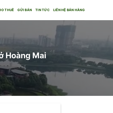
HO THUÊ
GỬI BÁN
TIN TỨC
LIÊN HỆ BÁN HÀNG
̉ Hoàng Mai