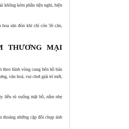
mà không kém phần tiện nghi, hiện
h hoa săn đón khi chỉ còn 56 căn,
M THƯƠNG MẠI
ch theo hình vòng cung bên hồ bán
, văn hoá, vui chơi giải trí mới,
ây liễu rủ xuống mặt hồ, nằm nhẹ
i thoảng những cặp đôi chụp ảnh