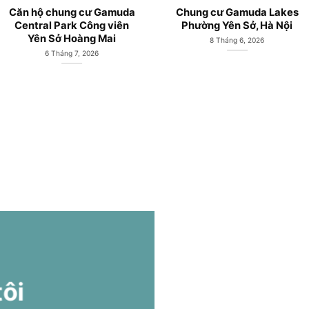
Căn hộ chung cư Gamuda
LePARC Gamuda City Yê
City Yên Sở mở bán từ
Sở mở bán từ Chủ đầu tư
CĐT Gamuda Land
Gamuda Land
19 Tháng 5, 2026
19 Tháng 5, 2026
tôi