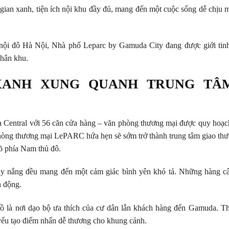
 gian xanh, tiện ích nội khu đầy đủ, mang đến một cuộc sống dễ chịu 
 nội đô Hà Nội, Nhà phố Leparc by Gamuda City đang được giới tin
phân khu.
XANH XUNG QUANH TRUNG TÂ
da Central với 56 căn cửa hàng – văn phòng thương mại được quy hoạ
òng thương mại LePARC hứa hẹn sẽ sớm trở thành trung tâm giao thương
gõ phía Nam thủ đô.
hay nắng đều mang đến một cảm giác bình yên khó tả. Những hàng c
h động.
 là nơi dạo bộ ưa thích của cư dân lẫn khách hàng đến Gamuda. Th
yếu tạo điểm nhấn dễ thương cho khung cảnh.