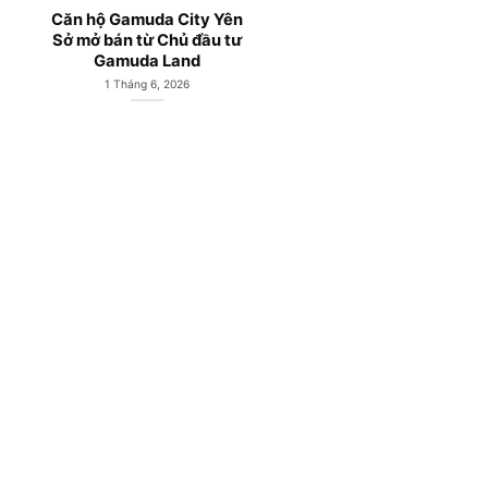
n
Gamuda Central Park;
Căn hộ chung cư 
Căn hộ chung cư Gamuda
Gamuda Land Yên
Land Yên Sở Hà Nội
Hoàng Mai Hà Nộ
3 Tháng 5, 2026
1 Tháng 4, 2026