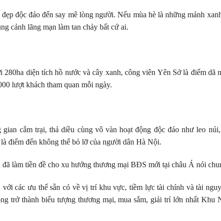
 đẹp độc đáo đến say mê lòng người. Nếu mùa hè là những mảnh xanh 
ung cảnh lãng mạn làm tan chảy bất cứ ai.
 280ha diện tích hồ nước và cây xanh, công viên Yên Sở là điểm dã n
1000 lượt khách tham quan mỗi ngày.
 gian cắm trại, thả diều cùng vô vàn hoạt động độc đáo như leo núi
y là điểm đến không thể bỏ lỡ của người dân Hà Nội.
đã làm tiền đề cho xu hướng thương mại BĐS mới tại châu Á nói chun
ới các ưu thế sẵn có về vị trí khu vực, tiềm lực tài chính và tài n
g trở thành biểu tượng thương mại, mua sắm, giải trí lớn nhất Khu 