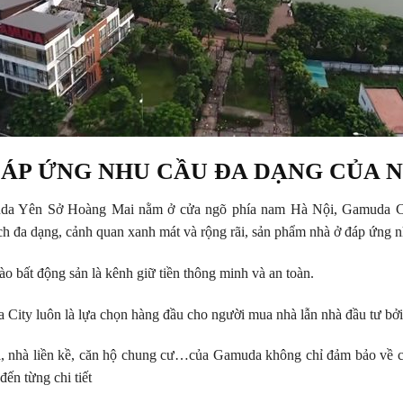
ÁP ỨNG NHU CẦU ĐA DẠNG CỦA N
uda Yên Sở Hoàng Mai nằm ở cửa ngõ phía nam Hà Nội, Gamuda City 
ích đa dạng, cảnh quan xanh mát và rộng rãi, sản phẩm nhà ở đáp ứng n
ào bất động sản là kênh giữ tiền thông minh và an toàn.
City luôn là lựa chọn hàng đầu cho người mua nhà lẫn nhà đầu tư bởi
i, nhà liền kề, căn hộ chung cư…của Gamuda không chỉ đảm bảo về ch
 đến từng chi tiết