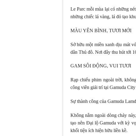
Le Parc mỗi mùa lại có những nét
những chiếc lá vàng, lá đỏ tạo kh
MÀU YÊN BÌNH, TƯƠI MỚI
Sở hữu một miền xanh dịu mát với
dân Thủ đô. Nơi đây thu hút tới 
GAM SÔI ĐỘNG, VUI TƯƠI
Rạp chiếu phim ngoài trời, không
công viên giải trí tại Gamuda Cit
Sự thành công của Gamuda Lamd 
Không nằm ngoài dòng chảy này, v
tạo nên Đại lộ Gamuda với kỳ vọn
khối tiện ích hiện hữu liền kề.